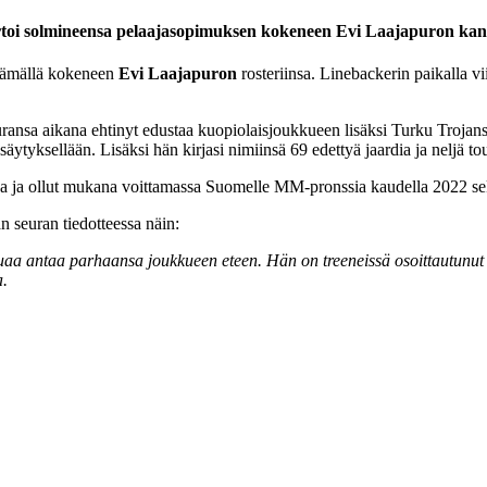
kertoi solmineensa pelaajasopimuksen kokeneen Evi Laajapuron kan
väämällä kokeneen
Evi Laajapuron
rosteriinsa. Linebackerin paikalla v
 uransa aikana ehtinyt edustaa kuopiolaisjoukkueen lisäksi Turku Troj
pysäytyksellään. Lisäksi hän kirjasi nimiinsä 69 edettyä jaardia ja neljä 
a ja ollut mukana voittamassa Suomelle MM-pronssia kaudella 2022 s
n seuran tiedotteessa näin:
aluaa antaa parhaansa joukkueen eteen. Hän on treeneissä osoittautunu
a.