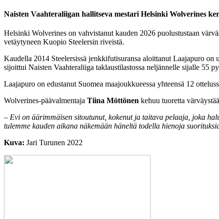
Naisten Vaahteraliigan hallitseva mestari Helsinki Wolverines 
Helsinki Wolverines on vahvistanut kauden 2026 puolustustaan vär
vetäytyneen Kuopio Steelersin riveistä.
Kaudella 2014 Steelersissä jenkkifutisuransa aloittanut Laajapuro on
sijoittui Naisten Vaahteraliiga taklaustilastossa neljännelle sijalle 55 
Laajapuro on edustanut Suomea maajoukkueessa yhteensä 12 otteluss
Wolverines-päävalmentaja
Tiina Möttönen
kehuu tuoretta värväystää
– Evi on äärimmäisen sitoutunut, kokenut ja taitava pelaaja, joka h
tulemme kauden aikana näkemään häneltä todella hienoja suorituksi
Kuva:
Jari Turunen 2022