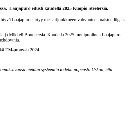
ssa. Laajapuro edusti kaudella 2025 Kuopio Steelersiä.
iihtyvä Laajapuro siirtyy mestarijoukkueen vahvuuteen naisten liigasta
ansia ja Mikkeli Bouncersia. Kaudella 2025 monipuolinen Laajapuro
touchdownia.
ekä EM-pronssia 2024.
t omaksuvansa meidän systeemin todella nopeasti. Uskon, että