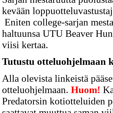
kevään loppuotteluvastustaj
Eniten college-sarjan mest
haltuunsa UTU Beaver Hunte
viisi kertaa.
Tutustu otteluohjelmaan 
Alla olevista linkeistä pää
otteluohjelmaan.
Huom!
Ka
Predatorsin kotiotteluiden p
saattavat muuttua saman vi