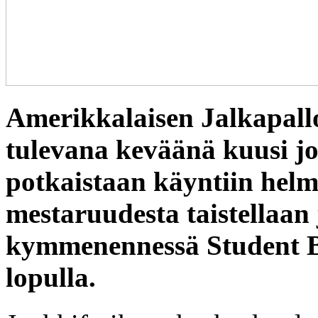
Amerikkalaisen Jalkapall
tulevana keväänä kuusi j
potkaistaan käyntiin helm
mestaruudesta taistellaan 
kymmenennessä Student B
lopulla.