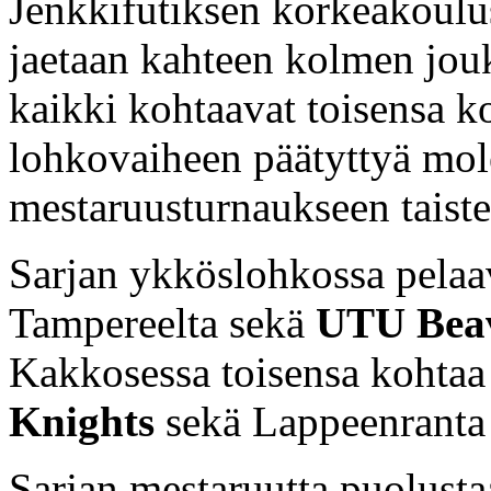
Jenkkifutiksen korkeakoulus
jaetaan kahteen kolmen jou
kaikki kohtaavat toisensa ko
lohkovaiheen päätyttyä mol
mestaruusturnaukseen taist
Sarjan ykköslohkossa pela
Tampereelta sekä
UTU Beav
Kakkosessa toisensa kohta
Knights
sekä Lappeenrant
Sarjan mestaruutta puolust