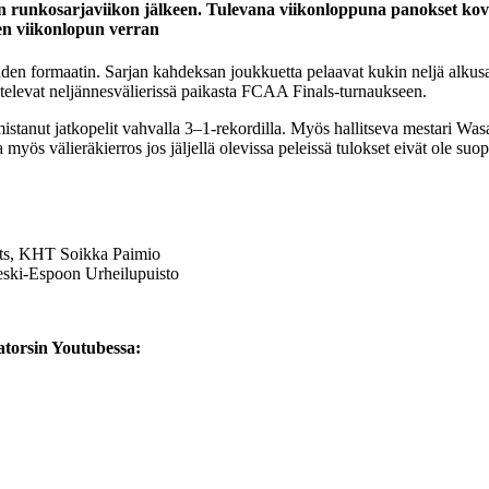
runkosarjaviikon jälkeen. Tulevana viikonloppuna panokset koven
men viikonlopun verran
 formaatin. Sarjan kahdeksan joukkuetta pelaavat kukin neljä alkusarja
aistelevat neljännesvälierissä paikasta FCAA Finals-turnaukseen.
tanut jatkopelit vahvalla 3–1-rekordilla. Myös hallitseva mestari Wasa
myös välieräkierros jos jäljellä olevissa peleissä tulokset eivät ole s
hts, KHT Soikka Paimio
eski-Espoon Urheilupuisto
atorsin Youtubessa: