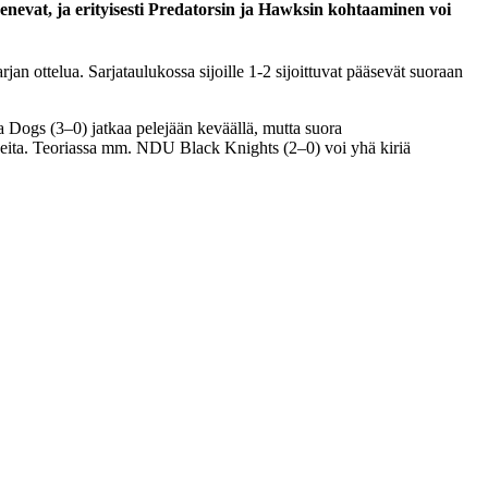
evat, ja erityisesti Predatorsin ja Hawksin kohtaaminen voi
n ottelua. Sarjataulukossa sijoille 1-2 sijoittuvat pääsevät suoraan
 Dogs (3–0) jatkaa pelejään keväällä, mutta suora
uopeita. Teoriassa mm. NDU Black Knights (2–0) voi yhä kiriä