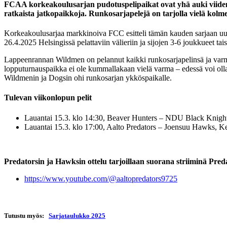
FCAA korkeakoulusarjan pudotuspelipaikat ovat yhä auki viiden 
ratkaista jatkopaikkoja. Runkosarjapelejä on tarjolla vielä kol
Korkeakoulusarjaa markkinoiva FCC esitteli tämän kauden sarjaan uuden
26.4.2025 Helsingissä pelattaviin välieriin ja sijojen 3-6 joukkueet t
Lappeenrannan Wildmen on pelannut kaikki runkosarjapelinsä ja varmis
lopputurnauspaikka ei ole kummallakaan vielä varma – edessä voi olla 
Wildmenin ja Dogsin ohi runkosarjan ykköspaikalle.
Tulevan viikonlopun pelit
Lauantai 15.3. klo 14:30, Beaver Hunters – NDU Black Knig
Lauantai 15.3. klo 17:00, Aalto Predators – Joensuu Hawks, K
Predatorsin ja Hawksin ottelu tarjoillaan suorana striiminä Pred
https://www.youtube.com/@aaltopredators9725
Tutustu myös:
Sarjataulukko 2025