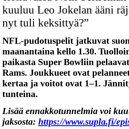
kuuluu Leo Jokelan ääni rä
nyt tuli keksittyä?”
NFL-pudotuspelit jatkuvat suom
maanantaina kello 1.30. Tuolloi
paikasta Super Bowliin pelaavat
Rams. Joukkueet ovat pelanneet
kertaa ja voitot ovat 1–1. Jän
tunteina.
Lisää ennakkotunnelmia voi kuun
jaksosta:
https://www.supla.fi/ep