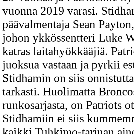
vuonna 2019 varasi. Stidha
päävalmentaja Sean Payton,
johon ykkössentteri Luke W
katras laitahyökkääjiä. Pat
juoksua vastaan ja pyrkii es
Stidhamin on siis onnistutt
tarkasti. Huolimatta Bronco
runkosarjasta, on Patriots 
Stidhamiin ei siis kummemmi
kaikki Tuhkimo-tarinan ain