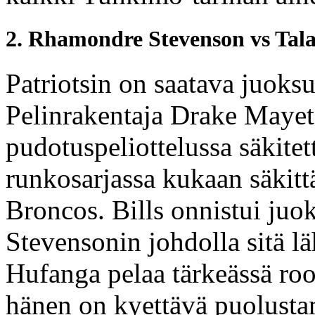
2. Rhamondre Stevenson vs Tal
Patriotsin on saatava juoksu
Pelinrakentaja Drake Mayet
pudotuspeliottelussa säkite
runkosarjassa kukaan säkit
Broncos. Bills onnistui juo
Stevensonin johdolla sitä l
Hufanga pelaa tärkeässä roo
hänen on kyettävä puolusta