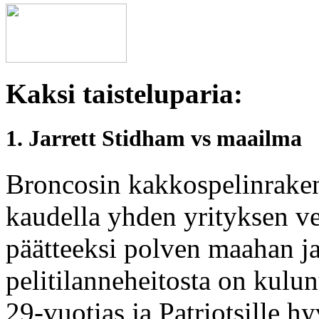
Kaksi taisteluparia:
1. Jarrett Stidham vs maailma
Broncosin kakkospelinrakent
kaudella yhden yrityksen ver
päätteeksi polven maahan ja 
pelitilanneheitosta on kulu
29-vuotias ja Patriotsille hyv