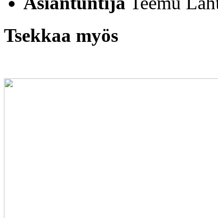
Asiantuntija
Teemu Laht
Tsekkaa myös