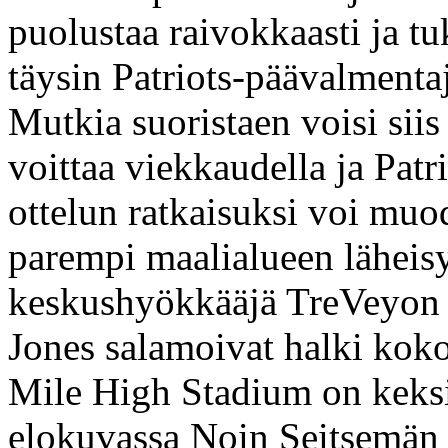
puolustaa raivokkaasti ja tu
täysin Patriots-päävalment
Mutkia suoristaen voisi siis
voittaa viekkaudella ja Patr
ottelun ratkaisuksi voi muo
parempi maalialueen läheisyy
keskushyökkääjä TreVeyon 
Jones salamoivat halki koko 
Mile High Stadium on keks
elokuvassa Noin Seitsemän v