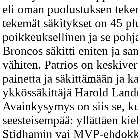
eli oman puolustuksen tekem
tekemät säkitykset on 45 p
poikkeuksellinen ja se pohja
Broncos säkitti eniten ja sa
vähiten. Patrios on keskiv
painetta ja säkittämään ja k
ykkössäkittäjä Harold Landr
Avainkysymys on siis se, k
seesteisempää: yllättäen kie
Stidhamin vai MVP-ehdokk