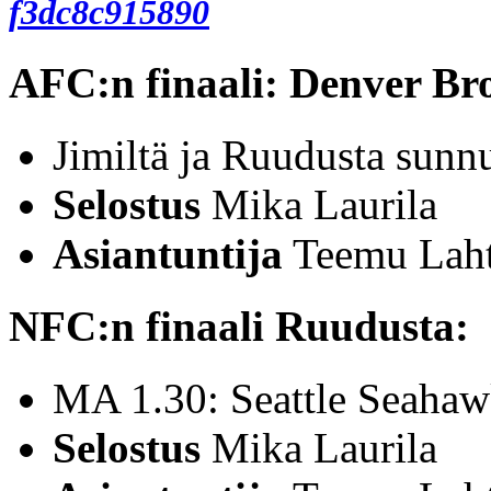
f3dc8c915890
AFC:n finaali: Denver Br
Jimiltä ja Ruudusta sunnu
Selostus
Mika Laurila
Asiantuntija
Teemu Laht
NFC:n finaali Ruudusta:
MA 1.30: Seattle Seaha
Selostus
Mika Laurila