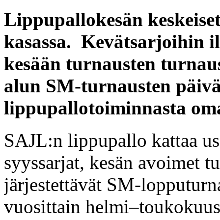
Lippupallokesän keskeiset
kasassa. Kevätsarjoihin i
kesään turnausten turnau
alun SM-turnausten päivä
lippupallotoiminnasta oma
SAJL:n lippupallo kattaa usei
syyssarjat, kesän avoimet t
järjestettävät SM-lopputurn
vuosittain helmi–toukokuuss