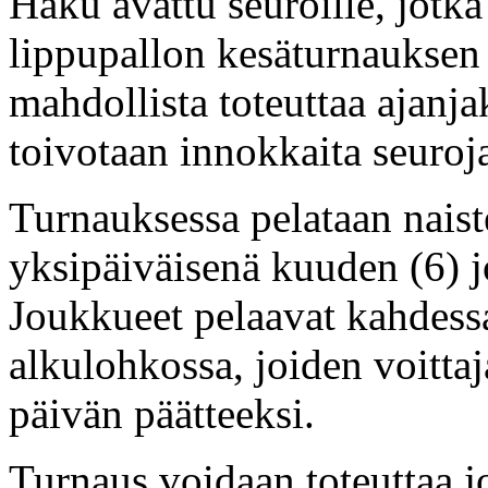
Haku avattu seuroille, jotka
lippupallon kesäturnauksen
mahdollista toteuttaa ajanja
toivotaan innokkaita seuroj
Turnauksessa pelataan naiste
yksipäiväisenä kuuden (6) 
Joukkueet pelaavat kahdes
alkulohkossa, joiden voitta
päivän päätteeksi.
Turnaus voidaan toteuttaa jo