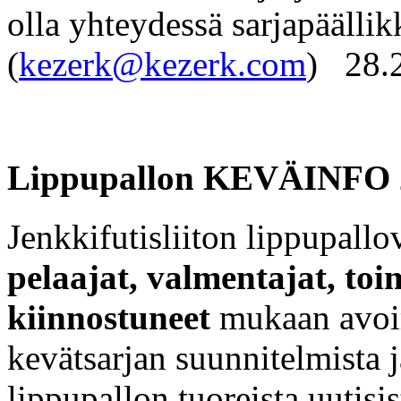
olla yhteydessä sarjapäälli
(
kezerk@kezerk.com
) 28.
Lippupallon KEVÄINFO 2
Jenkkifutisliiton lippupall
pelaajat, valmentajat, toim
kiinnostuneet
mukaan avoim
kevätsarjan suunnitelmista j
lippupallon tuoreista uutisi