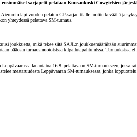
 ensimmäiset sarjapelit pelataan Kuusankoski Cowgirlsien järjest
Aiemmin läpi vuoden pelatun GP-sarjan tilalle tuotiin keväällä ja syksyll
ikon yhteydessä pelattava SM-turnaus.
uusi joukkuetta, mikä tekee siitä SAJL:n joukkuemäärältään suurimman na
ataan pääosin turnausmuotoisissa kilpailutapahtumissa. Turnauksissa ei ra
kan Leppävaarassa lauantaina 16.8. pelattavaan SM-turnaukseen, jossa r
aistelee mestaruudesta Leppävaaran SM-turnauksessa, jonka loppuottelu 