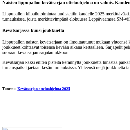
Naisten lippupallon kevätsarjan otteluohjelma on valmis. Kauden
Lippupallon kilpailutoimintaa uudistettiin kaudelle 2025 merkittävästi. 
turnauksissa, joista merkittävimpänä elokuussa Leppävaarassa SM-vi
Kevätsarjassa kuusi joukkuetta
Lippupallon naisten kevätsarjaan on ilmoittautunut mukaan yhteensä k
joukkueet kohtaavat toisensa kevään aikana kertaalleen. Sarjapelit pel
suoraan kevätsarjan sarjataulukkoon.
Kevätsarjan kaksi eniten pisteitä kerännyttä joukkuetta lunastaa pai
turnauspaikat jaetaan kesän turnauksissa. Yhteensä neljä joukkuetta t
Tutustu:
Kevätsarjan otteluohjelma 2025