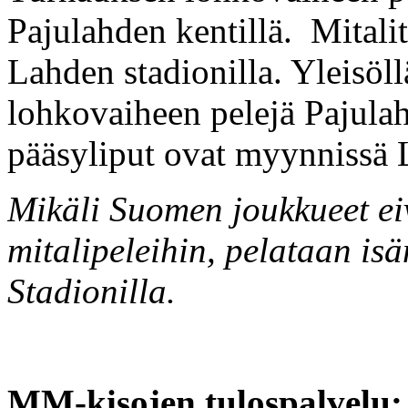
Pajulahden kentillä. Mitalit
Lahden stadionilla. Yleisöl
lohkovaiheen pelejä Pajulah
pääsyliput ovat myynnissä L
Mikäli Suomen joukkueet ei
mitalipeleihin, pelataan is
Stadionilla.
MM-kisojen tulospalvelu: