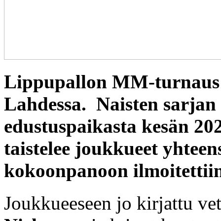
Lippupallon MM-turnaus p
Lahdessa. Naisten sarja
edustuspaikasta kesän 2
taistelee joukkueet yhtee
kokoonpanoon ilmoitettii
Joukkueeseen jo kirjattu ve