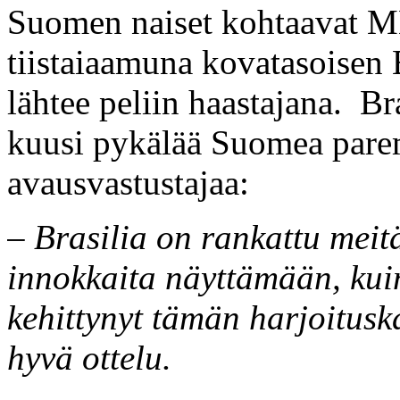
Suomen naiset kohtaavat M
tiistaiaamuna kovatasoisen 
lähtee peliin haastajana. B
kuusi pykälää Suomea pare
avausvastustajaa:
– Brasilia on rankattu mei
innokkaita näyttämään, ku
kehittynyt tämän harjoitusk
hyvä ottelu.