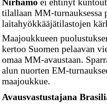
Nirhamo
ei ehtinyt kuntou
tilallaan MM-turnauksessa p
laitahyökkääjätilastojen kä
Maajoukkueen puolustuksen
kertoo Suomen pelaavan vie
omaa MM-avaustaan. Sparra
alun nuorten EM-turnauksee
maajoukkue.
Avausvastustajana Brasili