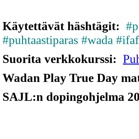
Käytettävät häshtägit:
#p
#puhtaastiparas #wada #ifaf
Suorita verkkokurssi:
Puh
Wadan Play True Day mate
SAJL:n dopingohjelma 20