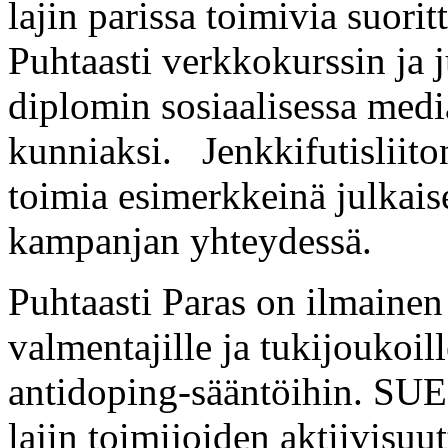
lajin parissa toimivia suor
Puhtaasti verkkokurssin ja
diplomin sosiaalisessa med
kunniaksi. Jenkkifutisliiton
toimia esimerkkeinä julkai
kampanjan yhteydessä.
Puhtaasti Paras on ilmainen
valmentajille ja tukijoukoil
antidoping-sääntöihin. SUEK
lajin toimijoiden aktiivisu