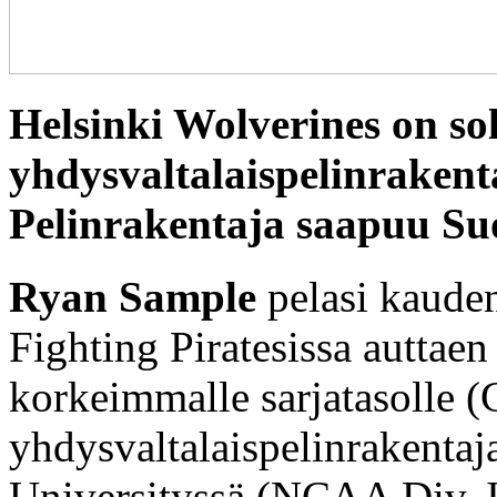
Helsinki Wolverines on s
yhdysvaltalaispelinraken
Pelinrakentaja saapuu Su
Ryan Sample
pelasi kaud
Fighting Piratesissa auttae
korkeimmalle sarjatasolle (
yhdysvaltalaispelinrakentaj
Universityssä (NCAA Div. I