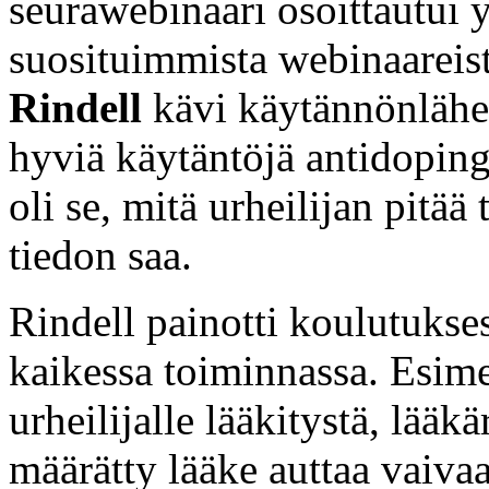
seurawebinaari osoittautui 
suosituimmista webinaareis
Rindell
kävi käytännönläheis
hyviä käytäntöjä antidopin
oli se, mitä urheilijan pitää
tiedon saa.
Rindell painotti koulutukse
kaikessa toiminnassa. Esime
urheilijalle lääkitystä, lääk
määrätty lääke auttaa vaivaa