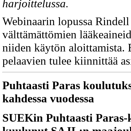
harjoittelussa.
Webinaarin lopussa Rindell 
välttämättömien lääkeaineid
niiden käytön aloittamista. E
pelaavien tulee kiinnittää a
Puhtaasti Paras koulutuk
kahdessa vuodessa
SUEKin Puhtaasti Paras-k
kuulunut SAJL:n maajouk