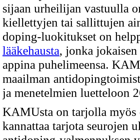
sijaan urheilijan vastuulla 
kiellettyjen tai sallittujen 
doping-luokitukset on hel
lääkehausta
, jonka jokaisen
appina puhelimeensa. KAM
maailman antidopingtoimis
ja menetelmien luetteloon 
KAMUsta on tarjolla myös e
kannattaa tarjota seurojen 
antidoping-valmennuksen y