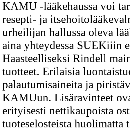
KAMU -lääkehaussa voi tark
resepti- ja itsehoitolääkeva
urheilijan hallussa oleva lää
aina yhteydessa SUEKiiin e
Haasteelliseksi Rindell maini
tuotteet. Erilaisia luontaistu
palautumisaineita ja piristäv
KAMUun. Lisäravinteet ovat
erityisesti nettikaupoista os
tuoteselosteista huolimatta t