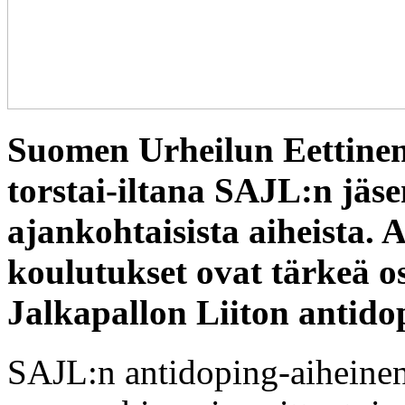
Suomen Urheilun Eettine
torstai-iltana SAJL:n jäs
ajankohtaisista aiheista. 
koulutukset ovat tärkeä 
Jalkapallon Liiton antid
SAJL:n antidoping-aiheine