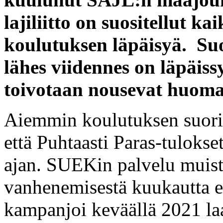
lajiliitto on suositellut kai
koulutuksen läpäisyä. Suo
lähes viidennes on läpäis
toivotaan nousevat huomat
Aiemmin koulutuksen suori
että Puhtaasti Paras-tuloks
ajan. SUEKin palvelu muistu
vanhenemisestä kuukautta e
kampanjoi keväällä 2021 laa