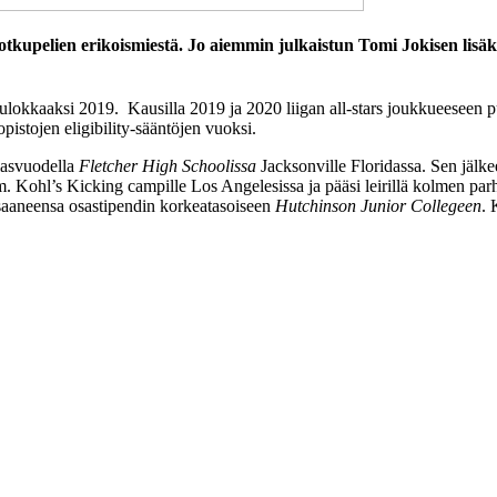
potkupelien erikoismiestä. Jo aiemmin julkaistun Tomi Jokisen lisä
okkaaksi 2019. Kausilla 2019 ja 2020 liigan all-stars joukkueeseen puntte
pistojen eligibility-sääntöjen vuoksi.
lasvuodella
Fletcher High Schoolissa
Jacksonville Floridassa. Sen jälkee
mm. Kohl’s Kicking campille Los Angelesissa ja pääsi leirillä kolmen par
 saaneensa osastipendin korkeatasoiseen
Hutchinson Junior Collegeen
. 