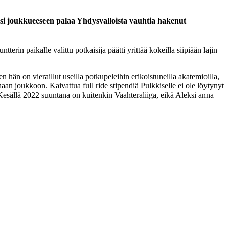
ksi joukkueeseen palaa Yhdysvalloista vauhtia hakenut
rin paikalle valittu potkaisija päätti yrittää kokeilla siipiään lajin
n hän on vieraillut useilla potkupeleihin erikoistuneilla akatemioilla,
haan joukkoon. Kaivattua full ride stipendiä Pulkkiselle ei ole löytynyt
Kesällä 2022 suuntana on kuitenkin Vaahteraliiga, eikä Aleksi anna