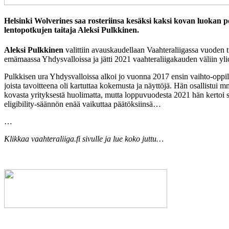
Helsinki Wolverines saa rosteriinsa kesäksi kaksi kovan luokan 
lentopotkujen taitaja Aleksi Pulkkinen.
Aleksi Pulkkinen
valittiin avauskaudellaan Vaahteraliigassa vuoden tul
emämaassa Yhdysvalloissa ja jätti 2021 vaahteraliigakauden väliin ylio
Pulkkisen ura Yhdysvalloissa alkoi jo vuonna 2017 ensin vaihto-oppi
joista tavoitteena oli kartuttaa kokemusta ja näyttöjä. Hän osallistui 
kovasta yrityksestä huolimatta, mutta loppuvuodesta 2021 hän kertoi
eligibility-säännön enää vaikuttaa päätöksiinsä…
…
Klikkaa vaahteraliiga.fi sivulle ja lue koko juttu…