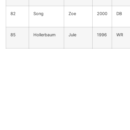
82
Song
Zoe
2000
DB
85
Hollerbaum
Jule
1996
WR
88
de Gavarelli
Gina
2000
WR
90
Willburger
Susi
1983
DL
92
Voigt
Alina
1991
DL
95
Risser
Nina
1995
DL