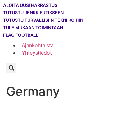
ALOITA UUSI HARRASTUS
TUTUSTU JENKKIFUTIKSEEN
TUTUSTU TURVALLISIIN TEKNIIKOIHIN
TULE MUKAAN TOIMINTAAN
FLAG FOOTBALL
Ajankohtaista
Yhteystiedot
—
—
—
—
Germany
Info
Historia
WWC2022
TEAMS
Germany