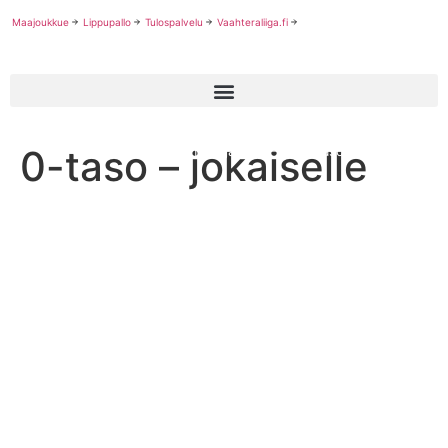
Maajoukkue
Lippupallo
Tulospalvelu
Vaahteraliiga.fi
—
—
0-taso – jokaiselle
Palvelut
Valmentajalle
0-taso – jokaiselle