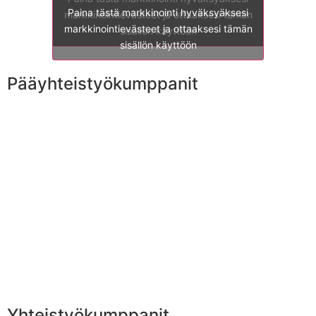
Paina tästä markkinointi hyväksyäksesi
markkinointievästeet ja ottaaksesi tämän
markkinointievästeet ja ottaaksesi tämän
sisällön käyttöön
sisällön käyttöön
Pääyhteistyökumppanit
Yhteistyökumppanit