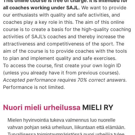
This online course is free of charge. It is intended for
all coaches working under SAJL.
We want to provide
our enthusiasts with quality and safe activities, and
coaches play a key role in this. The aim of this online
course is to create a basis for the high-quality coaching
activities of SAJL’s coaches and thereby increase the
attractiveness and competitiveness of the sport. The
aim of the course is to provide coaches with the tools
to plan and implement quality and safe exercises.
To access the course, first create your own login ID
(unless you already have it from previous courses).
Accepted performance requires 70% correct answers
.
Performance is not limited.
Nuori mieli urheilussa
MIELI RY
Mielen hyvinvointia tukeva valmennus luo nuorelle
vahvan pohjan sekä urheiluun, liikuntaan että elämään.
Turvallisessa toimintaympäristössä nuori urheilija tulee