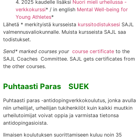
4. 2025 kaudelle lisäksi
Nuori mieli urheilussa -
verkkokurssi
* / in english
Mental Well-being for
Young Athletes
*
Lähetä * merkityistä kursseista
kurssitodistuksesi
SAJL
valmennusvaliokunnalle. Muista kursseista SAJL saa
todistukset.
Send* marked courses your
course certificate
to the
SAJL Coaches Committee. SAJL gets certificates from
the other courses.
Puhtaasti Paras
SUEK
Puhtaasti paras -antidopingverkkokoulutus
, jonka avulla
niin urheilijat, urheilijan tukihenkilöt kuin kaikki muutkin
urheilutoimijat voivat oppia ja varmistaa tietonsa
antidopingasioista.
Ilmaisen koulutuksen suorittamiseen kuluu noin 35