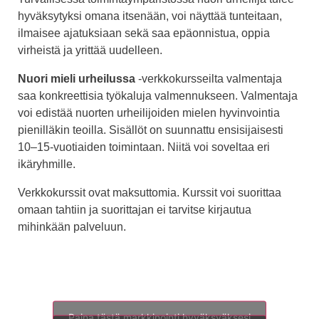
hyväksytyksi omana itsenään, voi näyttää tunteitaan,
ilmaisee ajatuksiaan sekä saa epäonnistua, oppia
virheistä ja yrittää uudelleen.
Nuori mieli urheilussa
-verkkokursseilta valmentaja
saa konkreettisia työkaluja valmennukseen. Valmentaja
voi edistää nuorten urheilijoiden mielen hyvinvointia
pienilläkin teoilla. Sisällöt on suunnattu ensisijaisesti
10–15-vuotiaiden toimintaan. Niitä voi soveltaa eri
ikäryhmille.
Verkkokurssit ovat maksuttomia. Kurssit voi suorittaa
omaan tahtiin ja suorittajan ei tarvitse kirjautua
mihinkään palveluun.
Paina tästä markkinointi hyväksyäksesi