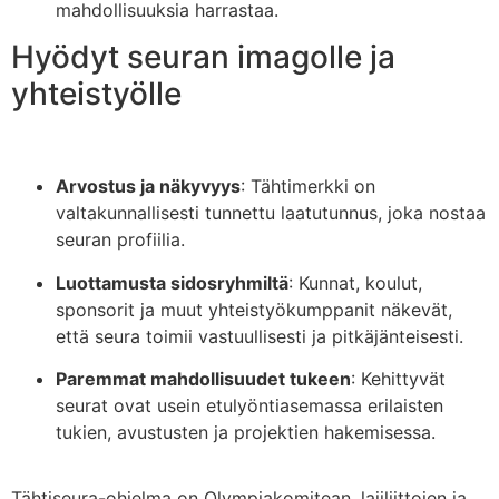
mahdollisuuksia harrastaa.
Hyödyt seuran imagolle ja
yhteistyölle
Arvostus ja näkyvyys
: Tähtimerkki on
valtakunnallisesti tunnettu laatutunnus, joka nostaa
seuran profiilia.
Luottamusta sidosryhmiltä
: Kunnat, koulut,
sponsorit ja muut yhteistyökumppanit näkevät,
että seura toimii vastuullisesti ja pitkäjänteisesti.
Paremmat mahdollisuudet tukeen
: Kehittyvät
seurat ovat usein etulyöntiasemassa erilaisten
tukien, avustusten ja projektien hakemisessa.
Tähtiseura-ohjelma on Olympiakomitean, lajiliittojen ja