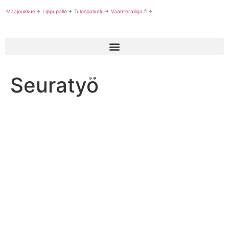
Maajoukkue
Lippupallo
Tulospalvelu
Vaahteraliiga.fi
—
—
Seuratyö
Palvelut
Seuralle
Seuratyö