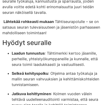
seuralle työkaluja, kannustusta ja sparrausta, joiden
avulla voitte edetä kohti erinomaisuutta juuri teidän
seuran näköisellä tavalla.
Lähtekää rohkeasti mukaan
Tähtiseurapolulle – se on
satsaus seuran tulevaisuuteen ja jäsenistön parhaaseen
mahdolliseen toimintaan!
Hyödyt seuralle
Laadun tunnustus
: Tähtimerkki kertoo jäsenille,
perheille, yhteistyökumppaneille ja kunnalle, että
seura toimii laadukkaasti ja vastuullisesti.
Selkeä kehityspolku
: Ohjelma antaa työkaluja ja
mallin seuran vahvuuksien ja kehittämiskohteiden
tunnistamiseen.
Jatkuva kehittyminen
: Kolmen vuoden välein
tehtävä uudelleenauditointi varmistaa, että seura
pysyy ajan tasalla ja kehittää toimintaansa