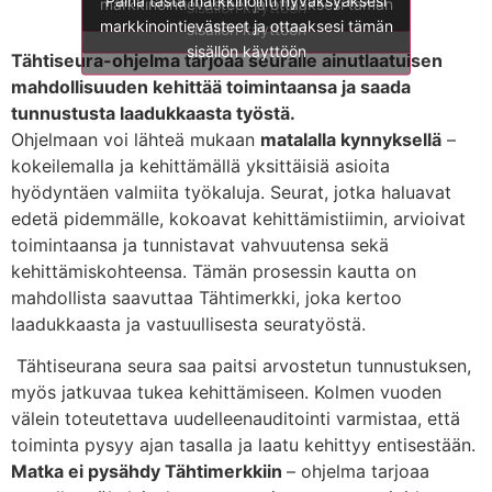
markkinointievästeet ja ottaaksesi tämän
sisällön käyttöön
markkinointievästeet ja ottaaksesi tämän
sisällön käyttöön
sisällön käyttöön
Tähtiseura-ohjelma tarjoaa seuralle ainutlaatuisen
mahdollisuuden kehittää toimintaansa ja saada
tunnustusta laadukkaasta työstä.
Ohjelmaan voi lähteä mukaan
matalalla kynnyksellä
–
kokeilemalla ja kehittämällä yksittäisiä asioita
hyödyntäen valmiita työkaluja. Seurat, jotka haluavat
edetä pidemmälle, kokoavat kehittämistiimin, arvioivat
toimintaansa ja tunnistavat vahvuutensa sekä
kehittämiskohteensa. Tämän prosessin kautta on
mahdollista saavuttaa Tähtimerkki, joka kertoo
laadukkaasta ja vastuullisesta seuratyöstä.
Tähtiseurana seura saa paitsi arvostetun tunnustuksen,
myös jatkuvaa tukea kehittämiseen. Kolmen vuoden
välein toteutettava uudelleenauditointi varmistaa, että
toiminta pysyy ajan tasalla ja laatu kehittyy entisestään.
Matka ei pysähdy Tähtimerkkiin
– ohjelma tarjoaa