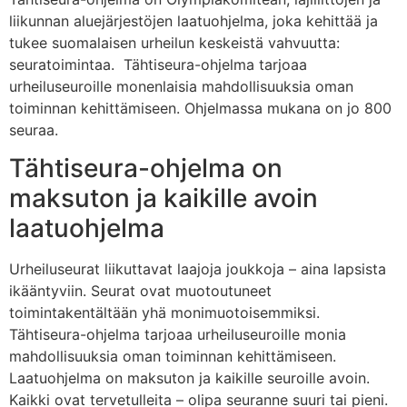
liikunnan aluejärjestöjen laatuohjelma, joka kehittää ja
tukee suomalaisen urheilun keskeistä vahvuutta:
seuratoimintaa. Tähtiseura-ohjelma tarjoaa
urheiluseuroille monenlaisia mahdollisuuksia oman
toiminnan kehittämiseen. Ohjelmassa mukana on jo 800
seuraa.
Tähtiseura-ohjelma on
maksuton ja kaikille avoin
laatuohjelma
Urheiluseurat liikuttavat laajoja joukkoja – aina lapsista
ikääntyviin. Seurat ovat muotoutuneet
toimintakentältään yhä monimuotoisemmiksi.
Tähtiseura-ohjelma tarjoaa urheiluseuroille monia
mahdollisuuksia oman toiminnan kehittämiseen.
Laatuohjelma on maksuton ja kaikille seuroille avoin.
Kaikki ovat tervetulleita – olipa seuranne suuri tai pieni.