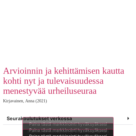
Seura työnantajana
Lue lisää
Arvioinnin ja kehittämisen kautta
kohti nyt ja tulevaisuudessa
menestyvää urheiluseuraa
Kirjavainen, Anna (2021)
Seurakoulutukset verkossa
Paina tästä markkinointi hyväksyäksesi
Paina tästä markkinointi hyväksyäksesi
markkinointievästeet ja ottaaksesi tämän
Paina tästä markkinointi hyväksyäksesi