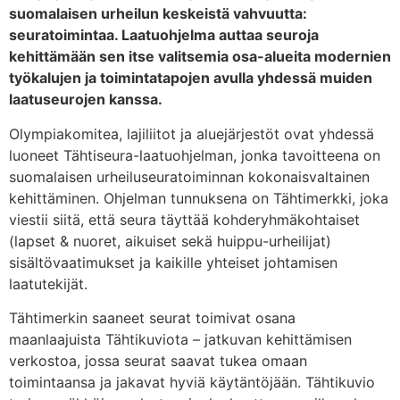
suomalaisen urheilun keskeistä vahvuutta:
seuratoimintaa. Laatuohjelma auttaa seuroja
kehittämään sen itse valitsemia osa-alueita modernien
työkalujen ja toimintatapojen avulla yhdessä muiden
laatuseurojen kanssa.
Olympiakomitea, lajiliitot ja aluejärjestöt ovat yhdessä
luoneet Tähtiseura-laatuohjelman, jonka tavoitteena on
suomalaisen urheiluseuratoiminnan kokonaisvaltainen
kehittäminen. Ohjelman tunnuksena on Tähtimerkki, joka
viestii siitä, että seura täyttää kohderyhmäkohtaiset
(lapset & nuoret, aikuiset sekä huippu-urheilijat)
sisältövaatimukset ja kaikille yhteiset johtamisen
laatutekijät.
Tähtimerkin saaneet seurat toimivat osana
maanlaajuista Tähtikuviota – jatkuvan kehittämisen
verkostoa, jossa seurat saavat tukea omaan
toimintaansa ja jakavat hyviä käytäntöjään. Tähtikuvio