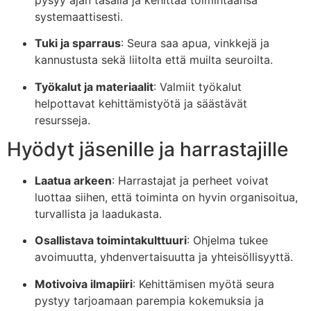
systemaattisesti.
Tuki ja sparraus
: Seura saa apua, vinkkejä ja
kannustusta sekä liitolta että muilta seuroilta.
Työkalut ja materiaalit
: Valmiit työkalut
helpottavat kehittämistyötä ja säästävät
resursseja.
Hyödyt jäsenille ja harrastajille
Laatua arkeen
: Harrastajat ja perheet voivat
luottaa siihen, että toiminta on hyvin organisoitua,
turvallista ja laadukasta.
Osallistava toimintakulttuuri
: Ohjelma tukee
avoimuutta, yhdenvertaisuutta ja yhteisöllisyyttä.
Motivoiva ilmapiiri
: Kehittämisen myötä seura
pystyy tarjoamaan parempia kokemuksia ja