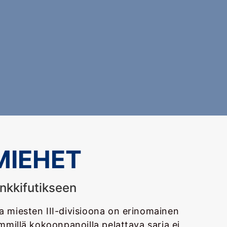
 MIEHET
enkkifutikseen
 miesten III-divisioona on erinomainen
mmillä kokoonpanoilla pelattava sarja ei