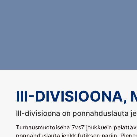
III-DIVISIOONA,
III-divisioona on ponnahduslauta j
Turnausmuotoisena 7vs7 joukkuein pelattava
ponnahduslauta jenkkifutiksen pariin. Piene