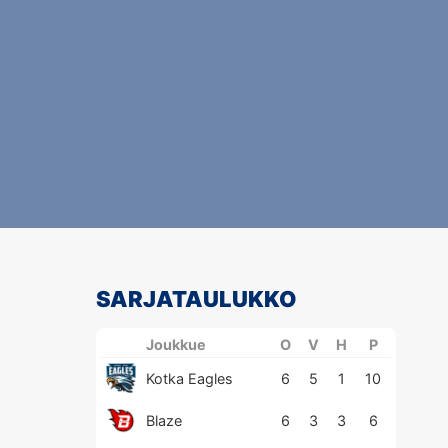
SARJATAULUKKO
Joukkue
O
V
H
P
Kotka Eagles
6
5
1
10
Blaze
6
3
3
6