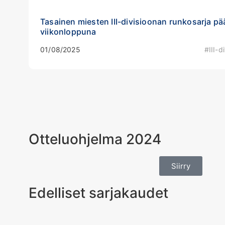
Tasainen miesten III-divisioonan runkosarja p
viikonloppuna
01/08/2025
#III-d
Otteluohjelma 2024
Siirry
Edelliset sarjakaudet