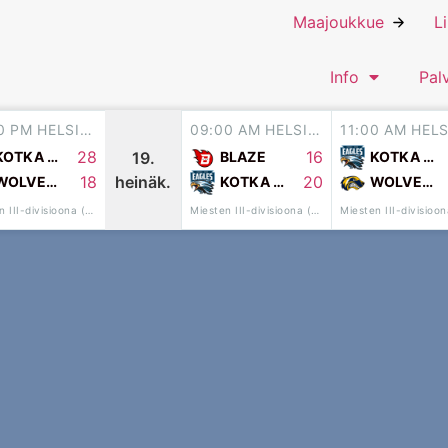
Maajoukkue
L
Info
Pal
01:00 PM HELSINKI
09:00 AM HELSINKI
28
16
19.
KOTKA EAGLES
BLAZE
KOTKA EAGLES
heinäk.
18
20
WOLVERINES
KOTKA EAGLES
WOLVERINES
Miesten III-divisioona (7vs7)
Miesten III-divisioona (7vs7)