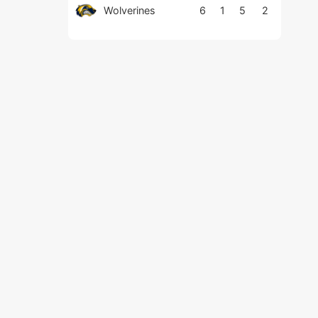
Wolverines
6
1
5
2