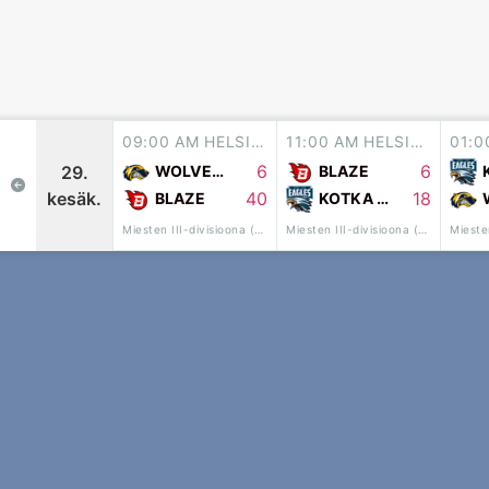
09:00 AM HELSINKI
11:00 AM HELSINKI
6
6
29.
WOLVERINES
BLAZE
kesäk.
40
18
BLAZE
KOTKA EAGLES
Miesten III-divisioona (7vs7)
Miesten III-divisioona (7vs7)