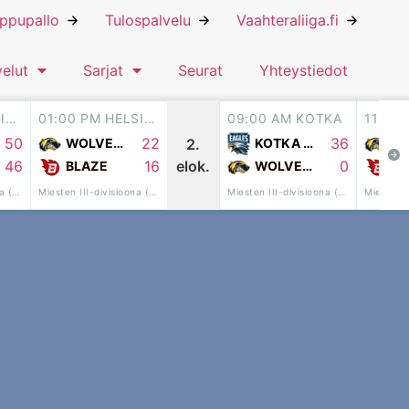
ippupallo
Tulospalvelu
Vaahteraliiga.fi
velut
Sarjat
Seurat
Yhteystiedot
11:00 AM HELSINKI
01:00 PM HELSINKI
09:00 AM KOTKA
11:00
50
22
36
2.
WOLVERINES
KOTKA EAGLES
elok.
46
16
0
BLAZE
WOLVERINES
BL
Miesten III-divisioona (7vs7)
Miesten III-divisioona (7vs7)
Miesten III-divisioona (7vs7)