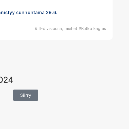
ynnistyy sunnuntaina 29.6.
#III-divisioona, miehet #Kotka Eagles
2024
Siirry