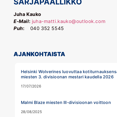
SARJAPÄÄLLIKKÖ
Juha Kauko
E-Mail
:
juha-matti.kauko@outlook.com
Puh
:
040 352 5545
AJANKOHTAISTA
Helsinki Wolverines luovuttaa kotiturnauksensa
miesten 3. divisioonan mestari kaudella 2026
17/07/2026
Malmi Blaze miesten III-divisioonan voittoon
28/08/2025