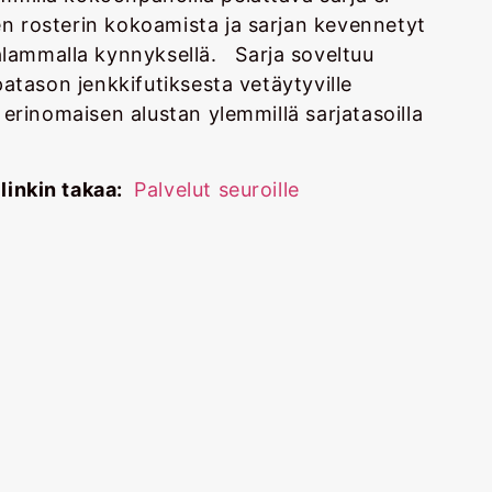
en rosterin kokoamista ja sarjan kevennetyt
lammalla kynnyksellä. Sarja soveltuu
lpatason jenkkifutiksesta vetäytyville
s erinomaisen alustan ylemmillä sarjatasoilla
linkin takaa:
Palvelut seuroille