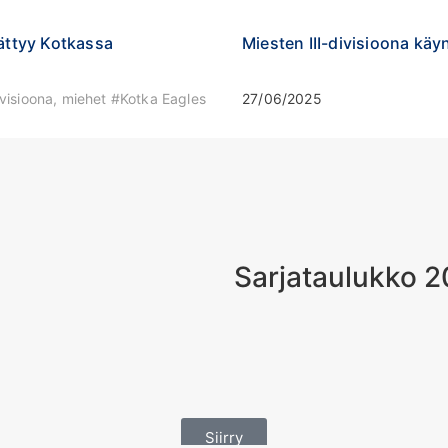
äättyy Kotkassa
Miesten III-divisioona kä
ivisioona, miehet #Kotka Eagles
27/06/2025
Sarjataulukko 
Siirry