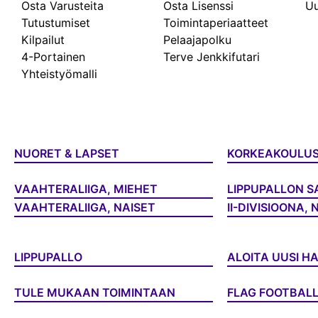
Osta Varusteita
Osta Lisenssi
Uu
Tutustumiset
Toimintaperiaatteet
Kilpailut
Pelaajapolku
4-Portainen
Terve Jenkkifutari
Yhteistyömalli
NUORET & LAPSET
KORKEAKOULU
VAAHTERALIIGA, MIEHET
LIPPUPALLON S
VAAHTERALIIGA, NAISET
II-DIVISIOONA, 
LIPPUPALLO
ALOITA UUSI H
TULE MUKAAN TOIMINTAAN
FLAG FOOTBAL