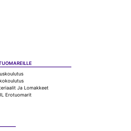
TUOMAREILLE
uskoulutus
kokoulutus
eriaalit Ja Lomakkeet
L Erotuomarit