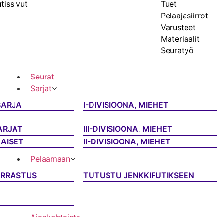
tissivut
Tuet
Pelaajasiirrot
Varusteet
Materiaalit
Seuratyö
Seurat
Sarjat
SARJA
I-DIVISIOONA, MIEHET
ARJAT
III-DIVISIOONA, MIEHET
NAISET
II-DIVISIOONA, MIEHET
Pelaamaan
ARRASTUS
TUTUSTU JENKKIFUTIKSEEN
L