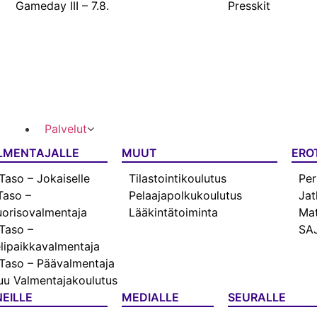
Gameday III – 7.8.
Presskit
Palvelut
LMENTAJALLE
MUUT
ERO
Taso – Jokaiselle
Tilastointikoulutus
Per
Taso –
Pelaajapolkukoulutus
Jat
orisovalmentaja
Lääkintätoiminta
Mat
Taso –
SAJ
lipaikkavalmentaja
Taso – Päävalmentaja
u Valmentajakoulutus
EILLE
MEDIALLE
SEURALLE