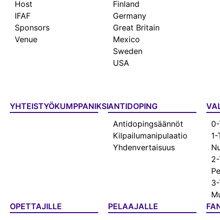
Host
Finland
IFAF
Germany
Sponsors
Great Britain
Venue
Mexico
Sweden
USA
YHTEISTYÖKUMPPANIKSI
ANTIDOPING
VA
Antidopingsäännöt
0-
Kilpailumanipulaatio
1-
Yhdenvertaisuus
Nu
2-
Pe
3-
Mu
OPETTAJILLE
PELAAJALLE
FAN