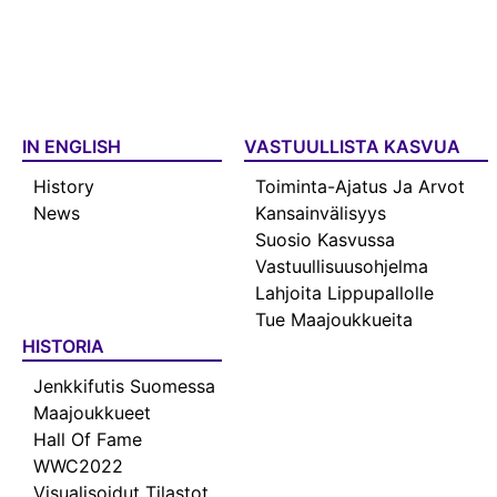
IN ENGLISH
VASTUULLISTA KASVUA
History
Toiminta-Ajatus Ja Arvot
News
Kansainvälisyys
Suosio Kasvussa
Vastuullisuusohjelma
Lahjoita Lippupallolle
Tue Maajoukkueita
HISTORIA
Jenkkifutis Suomessa
Maajoukkueet
Hall Of Fame
WWC2022
Visualisoidut Tilastot