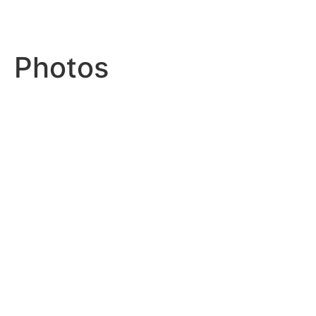
—
Photos
IFAF WORLD FLAG FOOTBALL CHAMPIONSHIPS
MED