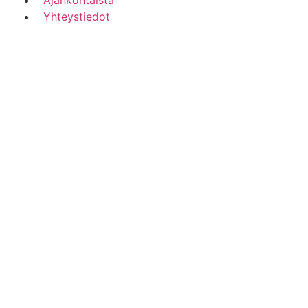
Ajankohtaista
Yhteystiedot
—
IA
Photos