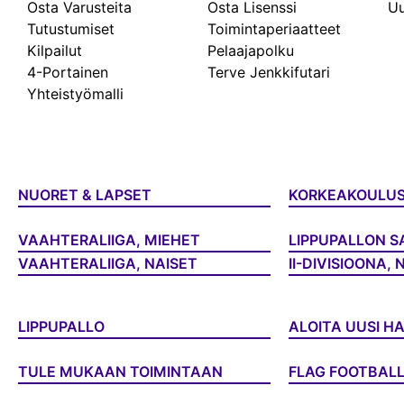
Osta Varusteita
Osta Lisenssi
Uu
Tutustumiset
Toimintaperiaatteet
Kilpailut
Pelaajapolku
4-Portainen
Terve Jenkkifutari
Yhteistyömalli
NUORET & LAPSET
KORKEAKOULU
VAAHTERALIIGA, MIEHET
LIPPUPALLON S
VAAHTERALIIGA, NAISET
II-DIVISIOONA, 
LIPPUPALLO
ALOITA UUSI H
TULE MUKAAN TOIMINTAAN
FLAG FOOTBAL