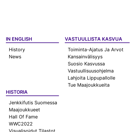
IN ENGLISH
VASTUULLISTA KASVUA
History
Toiminta-Ajatus Ja Arvot
News
Kansainvälisyys
Suosio Kasvussa
Vastuullisuusohjelma
Lahjoita Lippupallolle
Tue Maajoukkueita
HISTORIA
Jenkkifutis Suomessa
Maajoukkueet
Hall Of Fame
WWC2022
Visualisoidut Tilastot