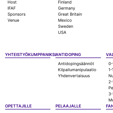
Host
Finland
IFAF
Germany
Sponsors
Great Britain
Venue
Mexico
Sweden
USA
YHTEISTYÖKUMPPANIKSI
ANTIDOPING
VA
Antidopingsäännöt
0-
Kilpailumanipulaatio
1-
Yhdenvertaisuus
Nu
2-
Pe
3-
Mu
OPETTAJILLE
PELAAJALLE
FAN