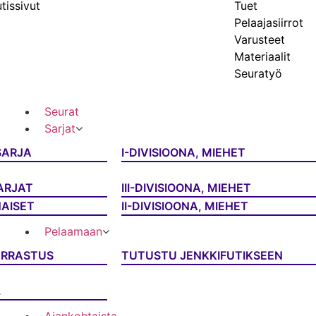
tissivut
Tuet
Pelaajasiirrot
Varusteet
Materiaalit
Seuratyö
Seurat
Sarjat
SARJA
I-DIVISIOONA, MIEHET
ARJAT
III-DIVISIOONA, MIEHET
NAISET
II-DIVISIOONA, MIEHET
Pelaamaan
ARRASTUS
TUTUSTU JENKKIFUTIKSEEN
L