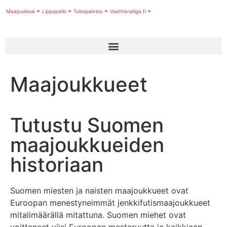
Maajoukkue
Lippupallo
Tulospalvelu
Vaahteraliiga.fi
Maajoukkueet
Tutustu Suomen
maajoukkueiden
historiaan
Suomen miesten ja naisten maajoukkueet ovat
Euroopan menestyneimmät jenkkifutismaajoukkueet
mitalimäärällä mitattuna. Suomen miehet ovat