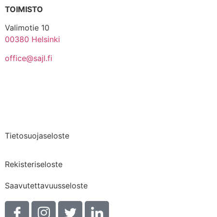
TOIMISTO
Valimotie 10
00380 Helsinki
office@sajl.fi
Yhteystiedot
Medialle
Tietosuojaseloste
Rekisteriseloste
Saavutettavuusseloste