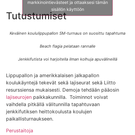
markkinointievästeet ja ottaaksesi tämän
sisällön käyttöön
Tutustumiset
Keväinen koululippupallon SM-turnaus on suosittu tapahtuma
Beach flagia pelataan rannalle
Jenkkifutista voi harjoitella ilman kolhuja apuvälineillä
Lippupallon ja amerikkalaisen jalkapallon
koulukäyntejä tekevät sekä lajiseurat sekä Liitto
resurssiensa mukaisesti. Demoja tehdään pääosin
lajiseurojen
paikkakunnilla. Toiminnot voivat
vaihdella pitkällä välitunnilla tapahtuvaan
jenkkifutiksen heittokoulusta koulujen
paikallisturnaukseen.
Perustaitoja