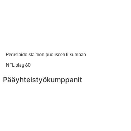
Kolmen oppitunnin (3 x45min) paketti
aiheena Yhdysvallat
Lue lisää
Perustaidoista monipuoliseen liikuntaan
NFL play 60
Pääyhteistyökumppanit