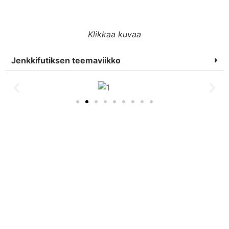
Klikkaa kuvaa
Jenkkifutiksen teemaviikko
PDF-tiedosto Kolme
demotuntia aiheena
Yhdysvallat