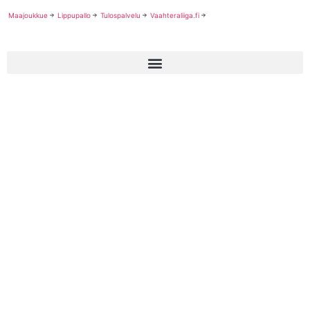
Maajoukkue
Lippupallo
Tulospalvelu
Vaahteraliiga.fi
—
—
Palvelut
Opettajille
Tutustumiset