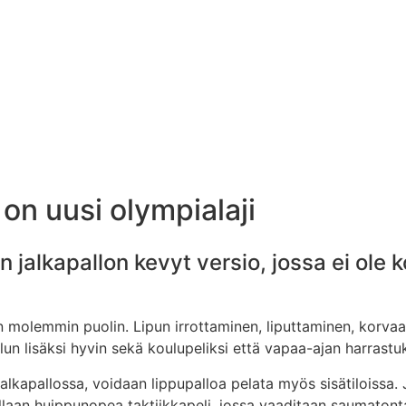
 on uusi olympialaji
en jalkapallon kevyt versio, jossa ei ole 
on molemmin puolin. Lipun irrottaminen, liputtaminen, korva
lun lisäksi hyvin sekä koulupeliksi että vapaa-ajan harrastu
lkapallossa, voidaan lippupalloa pelata myös sisätiloissa. 
laan huippunopea taktiikkapeli, jossa vaaditaan saumatonta