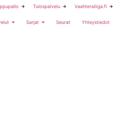
ippupallo
Tulospalvelu
Vaahteraliiga.fi
velut
Sarjat
Seurat
Yhteystiedot