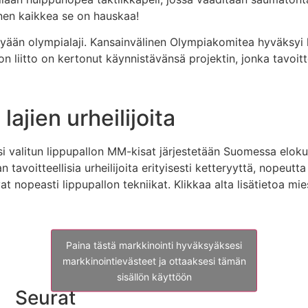
nnen kaikkea se on hauskaa!
ykyään olympialaji. Kansainvälinen Olympiakomitea hyväksy
 liitto on kertonut käynnistävänsä projektin, jonka tavoi
jien urheilijoita
si valitun lippupallon MM-kisat järjestetään Suomessa elo
avoitteellisia urheilijoita erityisesti ketteryyttä, nopeutta 
t nopeasti lippupallon tekniikat. Klikkaa alta lisätietoa mi
Paina tästä markkinointi hyväksyäksesi
markkinointievästeet ja ottaaksesi tämän
sisällön käyttöön
Seurat