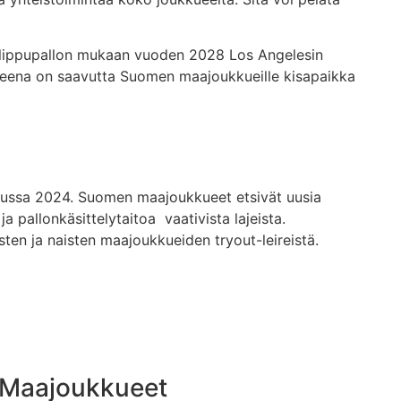
i lippupallon mukaan vuoden 2028 Los Angelesin
tteena on saavutta Suomen maajoukkueille kisapaikka
kuussa 2024. Suomen maajoukkueet etsivät uusia
ja pallonkäsittelytaitoa vaativista lajeista.
esten ja naisten maajoukkueiden tryout-leireistä.
Maajoukkueet