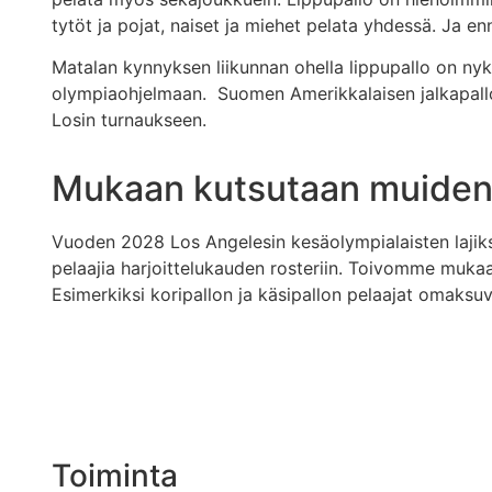
tytöt ja pojat, naiset ja miehet pelata yhdessä. Ja e
Matalan kynnyksen liikunnan ohella lippupallo on n
olympiaohjelmaan. Suomen Amerikkalaisen jalkapallon
Losin turnaukseen.
Mukaan kutsutaan muiden la
Vuoden 2028 Los Angelesin kesäolympialaisten lajik
pelaajia harjoittelukauden rosteriin. Toivomme mukaan t
Esimerkiksi koripallon ja käsipallon pelaajat omaksuva
Toiminta