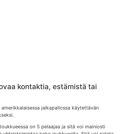
kovaa kontaktia, estämistä tai
a amerikkalaisessa jalkapallossa käytettävän
kseksi.
Joukkueessa on 5 pelaajaa ja sitä voi mainiosti
 yhteistoimintaa koko joukkueelta. Sitä voi pelata