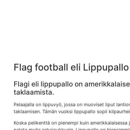
Flag football eli Lippupallo
Flagi eli lippupallo on amerikkalais
taklaamista.
Pelaajalla on lippuvyö, jossa on muoviset liput lanti
taklaamisen. Tämän vuoksi lippupallo sopii kilpaurhei
Koska pelikenttä on pienempi kuin amerikkalaisessa ja
pelata myös sekajoukkuein. Lippupallo on hienoimmil