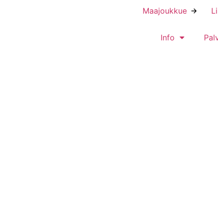
Maajoukkue
L
Info
Pal