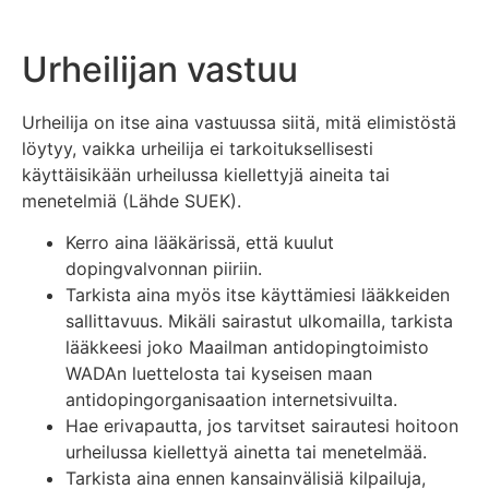
Urheilijan vastuu
Urheilija on
itse aina vastuussa siitä, mitä elimistöstä
löytyy
,
vaikka
urheilija ei
tarkoituksellisesti
käyttäisikään urheilussa kiellettyjä aineita tai
menetelmiä
(Lähde SUEK)
.
Kerro aina lääkärissä, että kuulut
dopingvalvonnan piiriin.
Tarkista aina myös itse käyttämiesi lääkkeiden
sallittavuus. Mikäli sairastut ulkomailla, tarkista
lääkkeesi joko Maailman antidopingtoimisto
WADAn
luettelosta tai kyseisen maan
antidopingorganisaation internetsivuilta.
Hae erivapautta, jos tarvitset sairautesi hoitoon
urheilussa kiellettyä ainetta tai menetelmää.
Tarkista aina ennen kansainvälisiä kilpailuja,