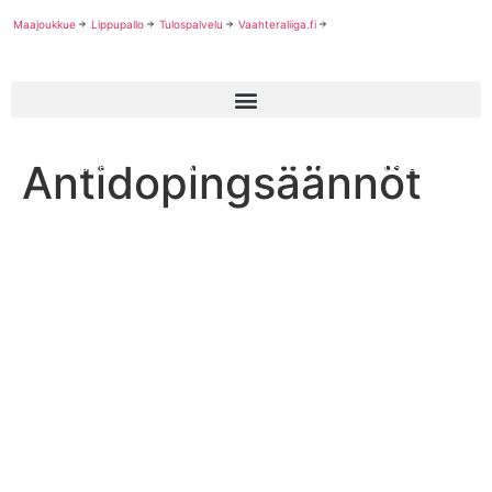
Maajoukkue
Lippupallo
Tulospalvelu
Vaahteraliiga.fi
—
—
Antidopingsäännöt
Palvelut
Antidoping
Antidopingsäännöt