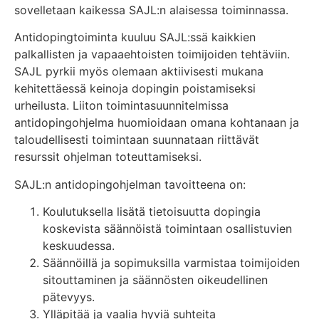
sovelletaan kaikessa
SAJL:n
alaisessa toiminnassa.
Antidopingtoiminta kuuluu
SAJL:ssä
kaikkien
palkallisten ja vapaaehtoisten toimijoiden tehtäviin.
SAJL pyrkii myös olemaan aktiivisesti mukana
kehitettäessä keinoja dopingin poistamiseksi
urheilusta.
Liiton toimintasuunnitelmissa
antidopingohjelma huomioidaan omana kohtanaan ja
taloudellisesti toimintaan suunnataan riittävät
resurssit ohjelman toteuttamiseksi.
SAJL:n
antidopingohjelman tavoitteena on:
Koulutuksella lisätä tietoisuutta dopingia
koskevista säännöistä toimintaan osallistuvien
keskuudessa.
Säännöillä ja sopimuksilla varmistaa toimijoiden
sitouttaminen ja säännösten oikeudellinen
pätevyys.
Ylläpitää ja vaalia hyviä suhteita