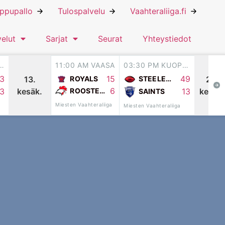
ippupallo
Tulospalvelu
Vaahteraliiga.fi
velut
Sarjat
Seurat
Yhteystiedot
PM SEINÄJOKI
11:00 AM VAASA
03:30 PM KUOPIO
15
3
49
ROYALS
13.
25.
STEELERS
6
ROOSTERS
kesäk.
kesäk.
13
13
SAINTS
Miesten Vaahteraliiga
Miesten Vaahteraliiga