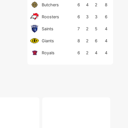
Butchers
6
4
2
8
Roosters
6
3
3
6
Saints
7
2
5
4
Giants
8
2
6
4
Royals
6
2
4
4