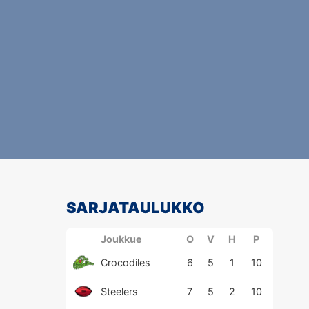
SARJATAULUKKO
Joukkue
O
V
H
P
Crocodiles
6
5
1
10
Steelers
7
5
2
10