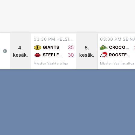
03:30 PM HELSINKI
35
4.
5.
GIANTS
CROCODILES
kesäk.
kesäk.
30
STEELERS
ROOSTERS
Miesten Vaahteraliiga
Miesten Vaahteraliiga