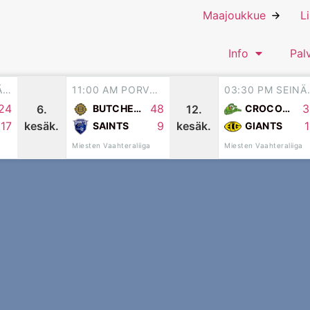
Maajoukkue
L
Info
Pal
03:30 PM SEINÄJOKI
11:00 AM PORVOO
03:30 
24
48
3
6.
12.
BUTCHERS
CROCODILES
kesäk.
kesäk.
17
9
SAINTS
GIANTS
Miesten Vaahteraliiga
Miesten Vaahteraliiga