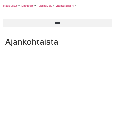
Maajoukkue
Lippupallo
Tulospalvelu
Vaahteraliiga.fi
Ajankohtaista
Vaasa Royalsia edustanut DeMario King