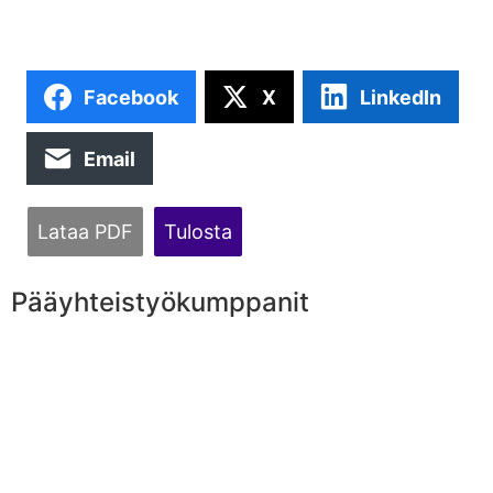
Facebook
X
LinkedIn
Email
Lataa PDF
Tulosta
Pääyhteistyökumppanit