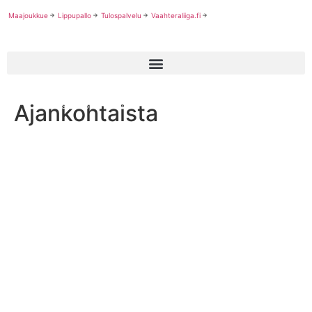
Maajoukkue
Lippupallo
Tulospalvelu
Vaahteraliiga.fi
Ajankohtaista
Miesten 3. divisioonan kausi käyntiin