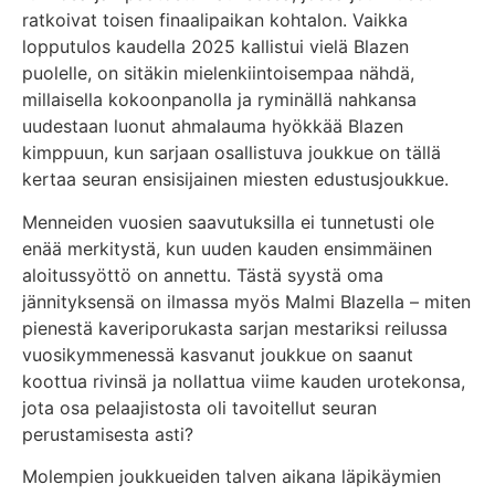
ratkoivat toisen finaalipaikan kohtalon. Vaikka
lopputulos kaudella 2025 kallistui vielä Blazen
puolelle, on sitäkin mielenkiintoisempaa nähdä,
millaisella kokoonpanolla ja ryminällä nahkansa
uudestaan luonut ahmalauma hyökkää Blazen
kimppuun, kun sarjaan osallistuva joukkue on tällä
kertaa seuran ensisijainen miesten edustusjoukkue.
Menneiden vuosien saavutuksilla ei tunnetusti ole
enää merkitystä, kun uuden kauden ensimmäinen
aloitussyöttö on annettu. Tästä syystä oma
jännityksensä on ilmassa myös Malmi Blazella – miten
pienestä kaveriporukasta sarjan mestariksi reilussa
vuosikymmenessä kasvanut joukkue on saanut
koottua rivinsä ja nollattua viime kauden urotekonsa,
jota osa pelaajistosta oli tavoitellut seuran
perustamisesta asti?
Molempien joukkueiden talven aikana läpikäymien