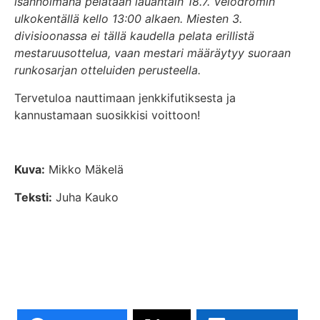
isännöimänä pelataan lauantain 18.7. Velodromin
ulkokentällä kello 13:00 alkaen. Miesten 3.
divisioonassa ei tällä kaudella pelata erillistä
mestaruusottelua, vaan mestari määräytyy suoraan
runkosarjan otteluiden perusteella.
Tervetuloa nauttimaan jenkkifutiksesta ja
kannustamaan suosikkisi voittoon!
Kuva:
Mikko Mäkelä
Teksti:
Juha Kauko