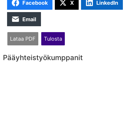
Facebook
X
LinkedIn
Email
Lataa PDF
Tulosta
Pääyhteistyökumppanit