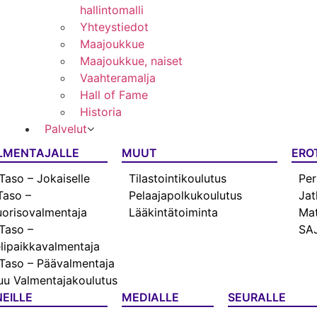
hallintomalli
Yhteystiedot
Maajoukkue
Maajoukkue, naiset
Vaahteramalja
Hall of Fame
Historia
Palvelut
LMENTAJALLE
MUUT
ERO
Taso – Jokaiselle
Tilastointikoulutus
Per
Taso –
Pelaajapolkukoulutus
Jat
orisovalmentaja
Lääkintätoiminta
Mat
Taso –
SAJ
lipaikkavalmentaja
Taso – Päävalmentaja
u Valmentajakoulutus
EILLE
MEDIALLE
SEURALLE