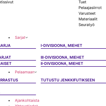
tissivut
Tuet
Pelaajasiirrot
Varusteet
Materiaalit
Seuratyö
Sarjat
SARJA
I-DIVISIOONA, MIEHET
ARJAT
III-DIVISIOONA, MIEHET
NAISET
II-DIVISIOONA, MIEHET
Pelaamaan
ARRASTUS
TUTUSTU JENKKIFUTIKSEEN
L
Ajankohtaista