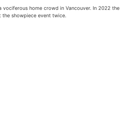
f a vociferous home crowd in Vancouver. In 2022 the
t the showpiece event twice.