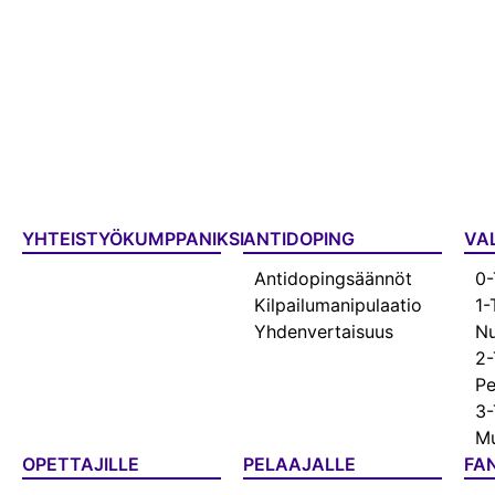
YHTEISTYÖKUMPPANIKSI
ANTIDOPING
VA
Antidopingsäännöt
0-
Kilpailumanipulaatio
1-
Yhdenvertaisuus
Nu
2-
Pe
3-
Mu
OPETTAJILLE
PELAAJALLE
FAN