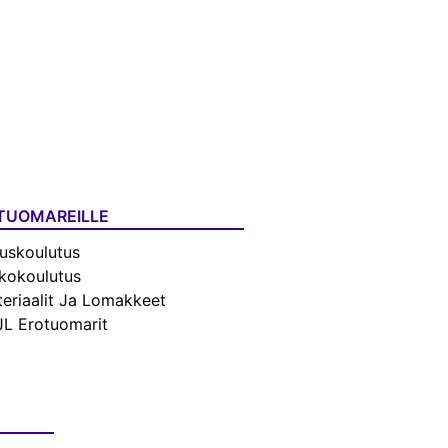
TUOMAREILLE
uskoulutus
kokoulutus
eriaalit Ja Lomakkeet
L Erotuomarit