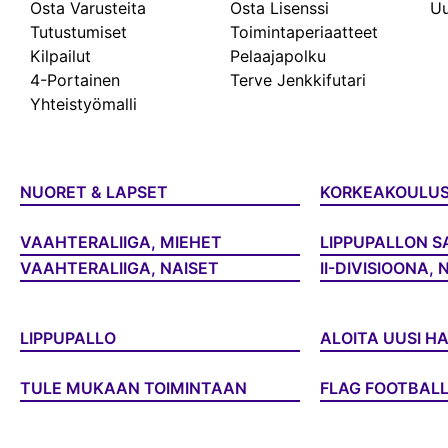
Osta Varusteita
Osta Lisenssi
Uu
Tutustumiset
Toimintaperiaatteet
Kilpailut
Pelaajapolku
4-Portainen
Terve Jenkkifutari
Yhteistyömalli
NUORET & LAPSET
KORKEAKOULU
VAAHTERALIIGA, MIEHET
LIPPUPALLON S
VAAHTERALIIGA, NAISET
II-DIVISIOONA, 
LIPPUPALLO
ALOITA UUSI H
TULE MUKAAN TOIMINTAAN
FLAG FOOTBAL