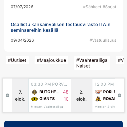
07/07/2026
#Sähkeet #Sarjat
Osallistu kansainvälisen testausvirasto ITA:n
seminaareihin kesällä
09/04/2026
#Vastuullisuus
#Uutiset
#Maajoukkue
#Vaahteraliiga
#Vaa
Naiset
03:30 PM PORVOO
12:00 PM
48
7.
2.
PORI BEARS
BUTCHERS
elok.
elok.
10
ROVANIEMI NORDMEN
GIANTS
Miesten 2-divisioona
Miesten Vaahteraliiga