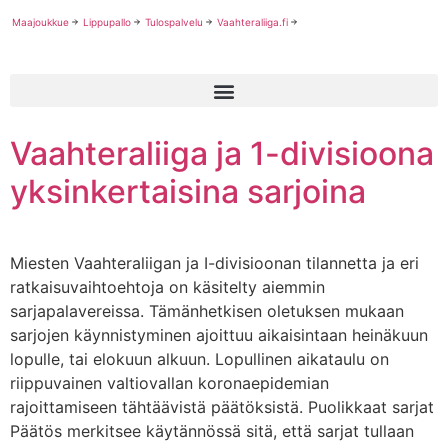
Maajoukkue
Lippupallo
Tulospalvelu
Vaahteraliiga.fi
Vaahteraliiga ja 1-divisioona
yksinkertaisina sarjoina
Miesten Vaahteraliigan ja I-divisioonan tilannetta ja eri
ratkaisuvaihtoehtoja on käsitelty aiemmin
sarjapalavereissa. Tämänhetkisen oletuksen mukaan
sarjojen käynnistyminen ajoittuu aikaisintaan heinäkuun
lopulle, tai elokuun alkuun. Lopullinen aikataulu on
riippuvainen valtiovallan koronaepidemian
rajoittamiseen tähtäävistä päätöksistä. Puolikkaat sarjat
Päätös merkitsee käytännössä sitä, että sarjat tullaan