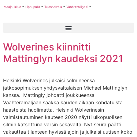
Maajoukkue
Lippupallo
Tulospalvelu
Vaahteraliiga.fi
Wolverines kiinnitti
Mattinglyn kaudeksi 2021
Helsinki Wolverines julkaisi solmineensa
jatkosopimuksen yhdysvaltalaisen Michael Mattinglyn
kanssa. Mattingly johdatti joukkueensa
Vaahteramaljaan saakka kauden aikaan kohdatuista
haasteista huolimatta. Helsinki Wolverinesin
valmistautuminen kauteen 2020 näytti ulkopuolisen
silmin katsottuna varsin sekavalta. Nyt seura päätti
vakauttaa tilanteen hyvissä ajoin ja julkaisi uutisen koko