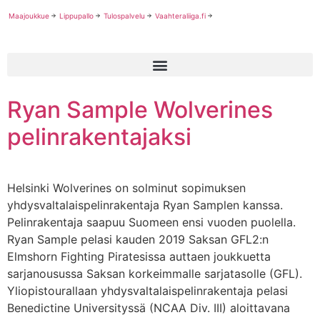
Maajoukkue
Lippupallo
Tulospalvelu
Vaahteraliiga.fi
Ryan Sample Wolverines
pelinrakentajaksi
Helsinki Wolverines on solminut sopimuksen
yhdysvaltalaispelinrakentaja Ryan Samplen kanssa.
Pelinrakentaja saapuu Suomeen ensi vuoden puolella.
Ryan Sample pelasi kauden 2019 Saksan GFL2:n
Elmshorn Fighting Piratesissa auttaen joukkuetta
sarjanousussa Saksan korkeimmalle sarjatasolle (GFL).
Yliopistourallaan yhdysvaltalaispelinrakentaja pelasi
Benedictine Universityssä (NCAA Div. III) aloittavana