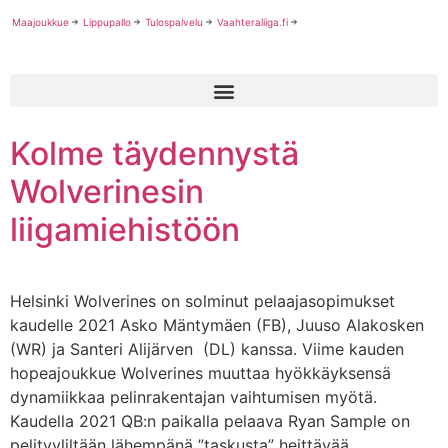
Maajoukkue
Lippupallo
Tulospalvelu
Vaahteraliiga.fi
Kolme täydennystä
Wolverinesin
liigamiehistöön
Helsinki Wolverines on solminut pelaajasopimukset
kaudelle 2021 Asko Mäntymäen (FB), Juuso Alakosken
(WR) ja Santeri Alijärven (DL) kanssa. Viime kauden
hopeajoukkue Wolverines muuttaa hyökkäyksensä
dynamiikkaa pelinrakentajan vaihtumisen myötä.
Kaudella 2021 QB:n paikalla pelaava Ryan Sample on
pelityyliltään lähempänä ”taskusta” heittävää