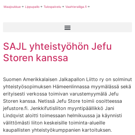
Maajoukkue
Lippupallo
Tulospalvelu
Vaahteraliiga.fi
SAJL yhteistyöhön Jefu
Storen kanssa
Suomen Amerikkalaisen Jalkapallon Liitto ry on solminut
yhteistyösopimuksen Hämeenlinnassa myymälässä sekä
erityisesti verkossa toimivan varustemyymälä Jefu
Storen kanssa. Netissä Jefu Store toimii osoitteessa
jefustore.fi. Jenkkifutisliiton myyntipäällikkö Jani
Lindqvist aloitti toimessaan helmikuussa ja käynnisti
välittömästi liiton keskeisille toiminta-alueille
kaupallisten yhteistyökumppanien kartoituksen.