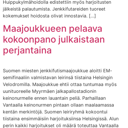
Huippukylmähoidolla edistettiin myös harjoitusten
jälkeistä palautumista. Jenkkifutareiden tuoreet
kokemukset hoidosta olivat innostavia. […]
Maajoukkueen pelaava
kokoonpano julkaistaan
perjantaina
Suomen miesten jenkkifutismaajoukkue aloitti EM-
semifinaaliin valmistavan leirinsä tiistaina Helsingin
Velodromilla. Maajoukkue ehtii ottaa tuntumaa myös
uunituoreelle Myyrmäen jalkapallostadionin
keinonurmelle ennen lauantain peliä. Parhaillaan
Vantaalla keinonurmen pintaan ollaan maalaamassa
kentän merkintöjä. Suomen leiriryhmä kokoontui
tiistaina ensimmäisiin harjoituksiinsa Helsingissä. Alun
perin kaikki harjoitukset oli määrä toteuttaa Vantaalla