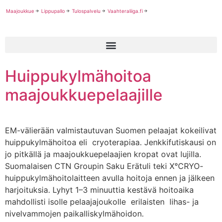
Maajoukkue
Lippupallo
Tulospalvelu
Vaahteraliiga.fi
Huippukylmähoitoa
maajoukkuepelaajille
EM-välierään valmistautuvan Suomen pelaajat kokeilivat
huippukylmähoitoa eli cryoterapiaa. Jenkkifutiskausi on
jo pitkällä ja maajoukkuepelaajien kropat ovat lujilla.
Suomalaisen CTN Groupin Saku Erätuli teki X°CRYO-
huippukylmähoitolaitteen avulla hoitoja ennen ja jälkeen
harjoituksia. Lyhyt 1–3 minuuttia kestävä hoitoaika
mahdollisti isolle pelaajajoukolle erilaisten lihas- ja
nivelvammojen paikalliskylmähoidon.