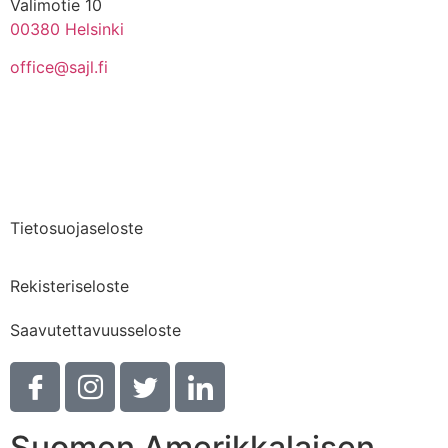
Valimotie 10
00380 Helsinki
office@sajl.fi
Yhteystiedot
Medialle
Tietosuojaseloste
Rekisteriseloste
Saavutettavuusseloste
Suomen Amerikkalaisen