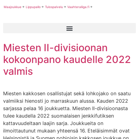
Maajoukkue
Lippupallo
Tulospalvelu
Vaahteraliiga.fi
Miesten II-divisioonan
kokoonpano kaudelle 2022
valmis
Miesten kakkosen osallistujat sekä lohkojako on saatu
valmiiksi hienosti jo marraskuun alussa. Kauden 2022
sarjassa pelaa 16 joukkuetta. Miesten II-divisioonasta
tulee kaudella 2022 suomalaisen jenkkifutiksen
kattavuudeltaan laajin sarja. Joukkueita on
ilmoittautunut mukaan yhteensä 16. Eteläisimmät ovat
Helsingistä ja Suomen pohjoisin kakkosen joukkue on