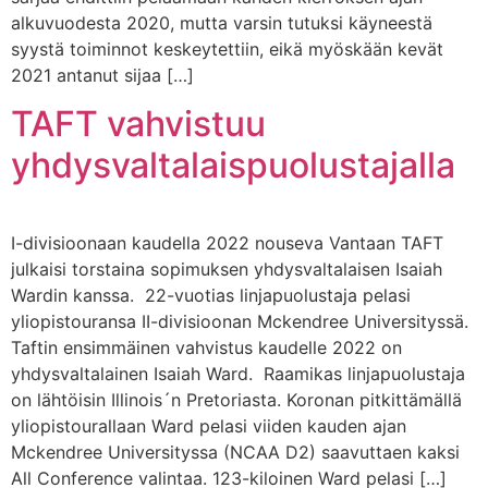
alkuvuodesta 2020, mutta varsin tutuksi käyneestä
syystä toiminnot keskeytettiin, eikä myöskään kevät
2021 antanut sijaa […]
TAFT vahvistuu
yhdysvaltalaispuolustajalla
I-divisioonaan kaudella 2022 nouseva Vantaan TAFT
julkaisi torstaina sopimuksen yhdysvaltalaisen Isaiah
Wardin kanssa. 22-vuotias linjapuolustaja pelasi
yliopistouransa II-divisioonan Mckendree Universityssä.
Taftin ensimmäinen vahvistus kaudelle 2022 on
yhdysvaltalainen Isaiah Ward. Raamikas linjapuolustaja
on lähtöisin Illinois´n Pretoriasta. Koronan pitkittämällä
yliopistourallaan Ward pelasi viiden kauden ajan
Mckendree Universityssa (NCAA D2) saavuttaen kaksi
All Conference valintaa. 123-kiloinen Ward pelasi […]