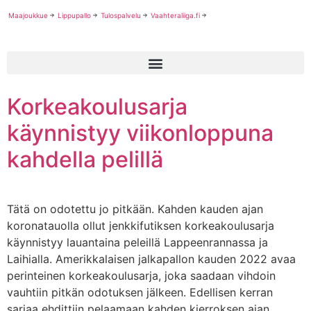
Maajoukkue
Lippupallo
Tulospalvelu
Vaahteraliiga.fi
Korkeakoulusarja
käynnistyy viikonloppuna
kahdella pelillä
Tätä on odotettu jo pitkään. Kahden kauden ajan
koronatauolla ollut jenkkifutiksen korkeakoulusarja
käynnistyy lauantaina peleillä Lappeenrannassa ja
Laihialla. Amerikkalaisen jalkapallon kauden 2022 avaa
perinteinen korkeakoulusarja, joka saadaan vihdoin
vauhtiin pitkän odotuksen jälkeen. Edellisen kerran
sarjaa ehdittiin pelaamaan kahden kierroksen ajan