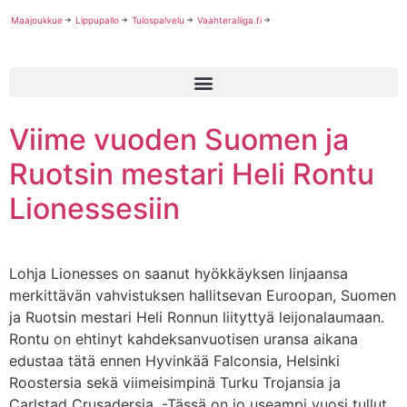
Maajoukkue
Lippupallo
Tulospalvelu
Vaahteraliiga.fi
Viime vuoden Suomen ja
Ruotsin mestari Heli Rontu
Lionessesiin
Lohja Lionesses on saanut hyökkäyksen linjaansa
merkittävän vahvistuksen hallitsevan Euroopan, Suomen
ja Ruotsin mestari Heli Ronnun liityttyä leijonalaumaan.
Rontu on ehtinyt kahdeksanvuotisen uransa aikana
edustaa tätä ennen Hyvinkää Falconsia, Helsinki
Roostersia sekä viimeisimpinä Turku Trojansia ja
Carlstad Crusadersia. -Tässä on jo useampi vuosi tullut