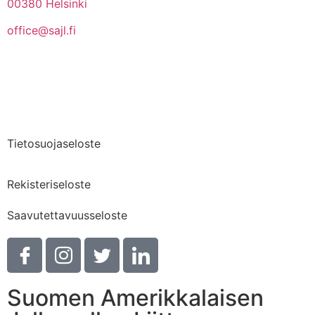
00380 Helsinki
office@sajl.fi
Yhteystiedot
Medialle
Tietosuojaseloste
Rekisteriseloste
Saavutettavuusseloste
Suomen Amerikkalaisen