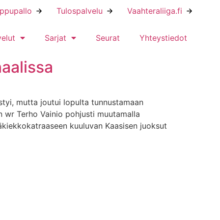
ippupallo
Tulospalvelu
Vaahteraliiga.fi
velut
Sarjat
Seurat
Yhteystiedot
naalissa
styi, mutta joutui lopulta tunnustamaan
in wr Terho Vainio pohjusti muutamalla
jääkiekkokatraaseen kuuluvan Kaasisen juoksut