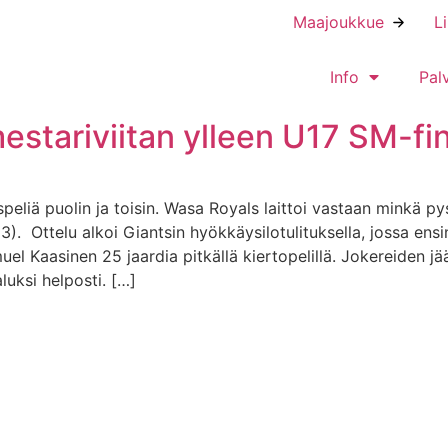
Maajoukkue
L
Info
Pal
estariviitan ylleen U17 SM-fi
eliä puolin ja toisin. Wasa Royals laittoi vastaan minkä py
3). Ottelu alkoi Giantsin hyökkäysilotulituksella, jossa ens
uel Kaasinen 25 jaardia pitkällä kiertopelillä. Jokereiden 
luksi helposti. […]