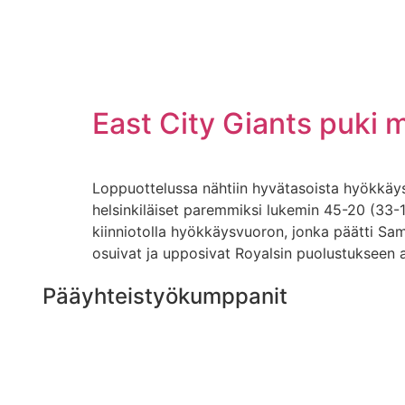
East City Giants puki m
Loppuottelussa nähtiin hyvätasoista hyökkäysp
helsinkiläiset paremmiksi lukemin 45-20 (33-1
kiinniotolla hyökkäysvuoron, jonka päätti Sam
osuivat ja upposivat Royalsin puolustukseen a
Pääyhteistyökumppanit