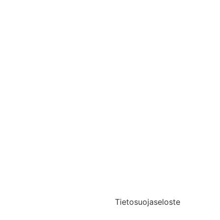
Yhteystiedot
Medialle
Tietosuojaseloste