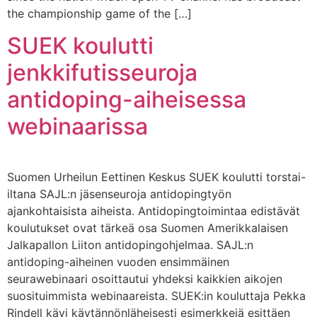
the championship game of the […]
SUEK koulutti
jenkkifutisseuroja
antidoping-aiheisessa
webinaarissa
Suomen Urheilun Eettinen Keskus SUEK koulutti torstai-
iltana SAJL:n jäsenseuroja antidopingtyön
ajankohtaisista aiheista. Antidopingtoimintaa edistävät
koulutukset ovat tärkeä osa Suomen Amerikkalaisen
Jalkapallon Liiton antidopingohjelmaa. SAJL:n
antidoping-aiheinen vuoden ensimmäinen
seurawebinaari osoittautui yhdeksi kaikkien aikojen
suosituimmista webinaareista. SUEK:in kouluttaja Pekka
Rindell kävi käytännönläheisesti esimerkkejä esittäen