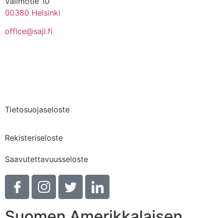
Valimotie 10
00380 Helsinki
office@sajl.fi
Yhteystiedot
Medialle
Tietosuojaseloste
Rekisteriseloste
Saavutettavuusseloste
Suomen Amerikkalaisen