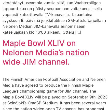
vierähtänyt useampia vuosia siitä, kun Vaahteraliigan
loppuottelua on päästy seuraamaan valtakunnallisella
vapaasti katsottavalla TV-kanavalla. Lauantaina
syyskuun 9. päivänä jenkkifutiksen SM-ottelu tarjoillaan
Nelonen Median JIM-kanavalla erinomaiseen
katseluaikaan klo 16:00 alkaen. Ottelu […]
Maple Bowl XLIV on
Nelonen Media’s nation
wide JIM channel.
The Finnish American Football Association and Nelonen
Media have agreed to produce the Finnish Maple
League’s championship game for JIM channel. The
Maple Bowl XLIV will be played on September 9th, 2023
at Seinäjoki’s OmaSP Stadium. It has been several years
since the nation widen open TV channel has broadcast