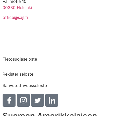
Valimotie 10
00380 Helsinki
office@sajl.fi
Yhteystiedot
Medialle
Tietosuojaseloste
Rekisteriseloste
Saavutettavuusseloste
Suomen Amerikkalaisen