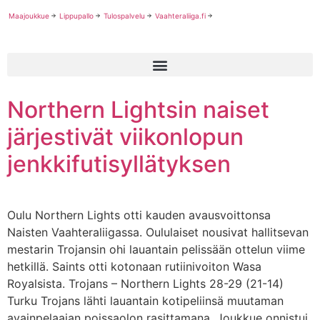
Maajoukkue
Lippupallo
Tulospalvelu
Vaahteraliiga.fi
Northern Lightsin naiset
järjestivät viikonlopun
jenkkifutisyllätyksen
Oulu Northern Lights otti kauden avausvoittonsa
Naisten Vaahteraliigassa. Oululaiset nousivat hallitsevan
mestarin Trojansin ohi lauantain pelissään ottelun viime
hetkillä. Saints otti kotonaan rutiinivoiton Wasa
Royalsista. Trojans – Northern Lights 28-29 (21-14)
Turku Trojans lähti lauantain kotipeliinsä muutaman
avainpelaajan poissaolon rasittamana. Joukkue onnistui