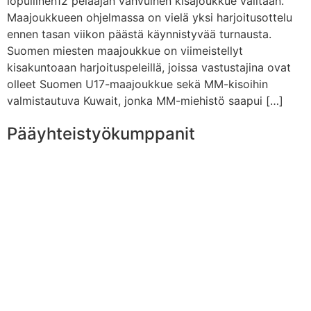
lopullinen12 pelaajan vahvuinen kisajoukkue valitaan.
Maajoukkueen ohjelmassa on vielä yksi harjoitusottelu
ennen tasan viikon päästä käynnistyvää turnausta.
Suomen miesten maajoukkue on viimeistellyt
kisakuntoaan harjoituspeleillä, joissa vastustajina ovat
olleet Suomen U17-maajoukkue sekä MM-kisoihin
valmistautuva Kuwait, jonka MM-miehistö saapui […]
Pääyhteistyökumppanit