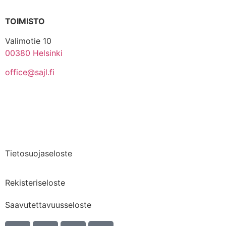
TOIMISTO
Valimotie 10
00380 Helsinki
office@sajl.fi
Yhteystiedot
Medialle
Tietosuojaseloste
Rekisteriseloste
Saavutettavuusseloste