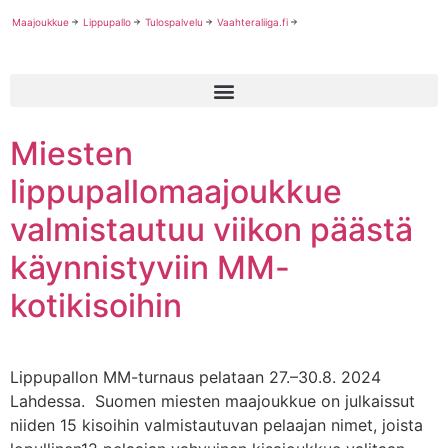
Maajoukkue
Lippupallo
Tulospalvelu
Vaahteraliiga.fi
Miesten
lippupallomaajoukkue
valmistautuu viikon päästä
käynnistyviin MM-
kotikisoihin
Lippupallon MM-turnaus pelataan 27.–30.8. 2024
Lahdessa. Suomen miesten maajoukkue on julkaissut
niiden 15 kisoihin valmistautuvan pelaajan nimet, joista