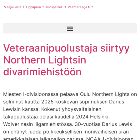
Maajoukkue
Lippupallo
Tulospalvelu
Vaahteraliiga.fi
Veteraanipuolustaja siirtyy
Northern Lightsin
divarimiehistöön
Miesten I-divisioonassa pelaava Oulu Northern Lights on
solminut kautta 2025 koskevan sopimuksen Darius
Lewisin kanssa. Kokenut yhdysvaltalainen
takapuolustaja pelasi kaudella 2024 Helsinki
Wolverinesin liigamiehistössä. 30-vuotias Darius Lewis
on ehtinyt luoda poikkeuksellisen monivaiheisen uran
amerikkalaisen jalkapallon parissa. NCAA 1-divisioonan