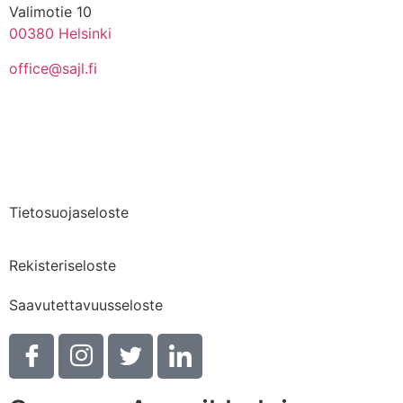
Valimotie 10
00380 Helsinki
office@sajl.fi
Yhteystiedot
Medialle
Tietosuojaseloste
Rekisteriseloste
Saavutettavuusseloste