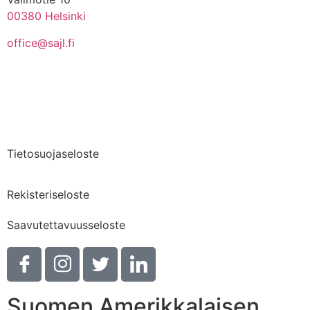
00380 Helsinki
office@sajl.fi
Yhteystiedot
Medialle
Tietosuojaseloste
Rekisteriseloste
Saavutettavuusseloste
Suomen Amerikkalaisen