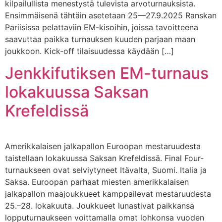
kilpailullista menestystä tulevista arvoturnauksista.
Ensimmäisenä tähtäin asetetaan 25—27.9.2025 Ranskan
Pariisissa pelattaviin EM-kisoihin, joissa tavoitteena
saavuttaa paikka turnauksen kuuden parjaan maan
joukkoon. Kick-off tilaisuudessa käydään […]
Jenkkifutiksen EM-turnaus
lokakuussa Saksan
Krefeldissä
Amerikkalaisen jalkapallon Euroopan mestaruudesta
taistellaan lokakuussa Saksan Krefeldissä. Final Four-
turnaukseen ovat selviytyneet Itävalta, Suomi. Italia ja
Saksa. Euroopan parhaat miesten amerikkalaisen
jalkapallon maajoukkueet kamppailevat mestaruudesta
25.–28. lokakuuta. Joukkueet lunastivat paikkansa
lopputurnaukseen voittamalla omat lohkonsa vuoden