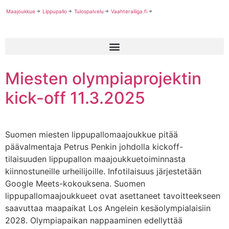
Maajoukkue
Lippupallo
Tulospalvelu
Vaahteraliiga.fi
Miesten olympiaprojektin
kick-off 11.3.2025
Suomen miesten lippupallomaajoukkue pitää
päävalmentaja Petrus Penkin johdolla kickoff-
tilaisuuden lippupallon maajoukkuetoiminnasta
kiinnostuneille urheilijoille. Infotilaisuus järjestetään
Google Meets-kokouksena. Suomen
lippupallomaajoukkueet ovat asettaneet tavoitteekseen
saavuttaa maapaikat Los Angelein kesäolympialaisiin
2028. Olympiapaikan nappaaminen edellyttää