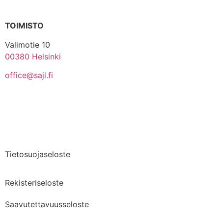
TOIMISTO
Valimotie 10
00380 Helsinki
office@sajl.fi
Yhteystiedot
Medialle
Tietosuojaseloste
Rekisteriseloste
Saavutettavuusseloste