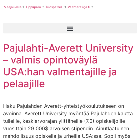
Maajoukkue
Lippupallo
Tulospalvelu
Vaahteraliiga.fi
Pajulahti-Averett University
– valmis opintoväylä
USA:han valmentajille ja
pelaajille
Haku Pajulahden Averett-yhteistyökoulutukseen on
avoinna. Averett University myöntää Pajulahden kautta
tulleille, keskiarvorajan ylittäneille (7.0) opiskelijoille
vuosittain 29 000$ arvoisen stipendin. Ainutlaatuinen
mahdollisuus opiskella ja urheilla USA:ssa. Sopii myös