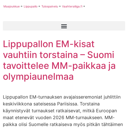
Maajoukkue
Lippupallo
Tulospalvelu
Vaahteraliiga.fi
Lippupallon EM-kisat
vauhtiin torstaina – Suomi
tavoittelee MM-paikkaa ja
olympiaunelmaa
Lippupallon EM-turnauksen avajaisseremoniat juhlittiin
keskiviikkona sateisessa Pariisissa. Torstaina
käynnistyvät turnaukset ratkaisevat, mitkä Euroopan
maat etenevät vuoden 2026 MM-turnaukseen. MM-
paikka olisi Suomelle ratkaiseva myös pitkän tähtäimen