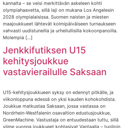
kannalta – se veisi merkittävän askeleen kohti
olympiahaavetta, sillä laji on mukana Los Angelesin
2028 olympialaisissa. Suomen naisten ja miesten
maajoukkueet lähtevät kolmipäiväiseen turnaukseen
vahvasti uudistuneilla ja urheilullisilla kokoonpanoilla.
Molempia […]
Jenkkifutiksen U15
kehitysjoukkue
vastavierailulle Saksaan
U15-kehitysjoukkueen syksy on edennyt pitkälle, ja
viikonloppuna edessä on yksi kauden kohokohdista.
Joukkue matkustaa Saksaan, jossa vastassa on
Nordrhein-Westfalenin osavaltion edustusjoukkue,
GreenMachine. Vastustaja on entuudestaan tuttu, sillä
viime vuonna joukkueet kohtasivat Vantaalla – tuolloin