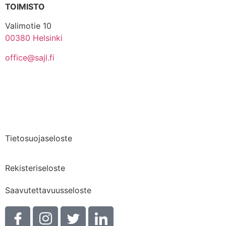
TOIMISTO
Valimotie 10
00380 Helsinki
office@sajl.fi
Yhteystiedot
Medialle
Tietosuojaseloste
Rekisteriseloste
Saavutettavuusseloste