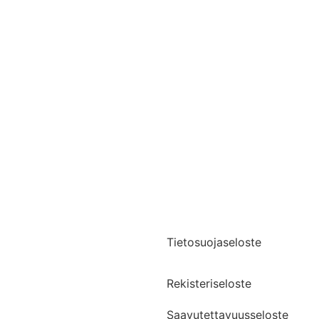
Yhteystiedot
Medialle
Tietosuojaseloste
Rekisteriseloste
Saavutettavuusseloste