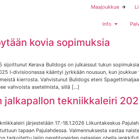
Maajoukkue
L
Info
Pal
öytään kovia sopimuksia
5 sijoittunut Kerava Bulldogs on julkaissut tukun sopimuks
2025 I-divisioonassa kääntyi jyrkkään nousuun, kun joukkue
meistä kierrosta. Vahvistunut Bulldogs eteni Spagettimaljaan
e vahvoista asetelmista, sillä […]
 jalkapallon tekniikkaleiri 20
kniikkaleiri järjestetään 17.-18.1.2026 Liikuntakeskus Paju
tään tuttuun tapaan Pajulahdessa. Valmennuksesta vastaa n
tarkoitettu lajiin perehtyneiden pelaajien ohella jenkkifutis