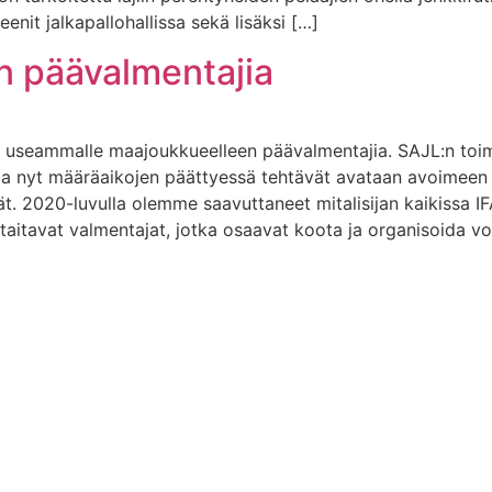
eenit jalkapallohallissa sekä lisäksi […]
n päävalmentajia
sii useammalle maajoukkueelleen päävalmentajia. SAJL:n to
 ja nyt määräaikojen päättyessä tehtävät avataan avoimeen
2020-luvulla olemme saavuttaneet mitalisijan kaikissa I
aitavat valmentajat, jotka osaavat koota ja organisoida voi