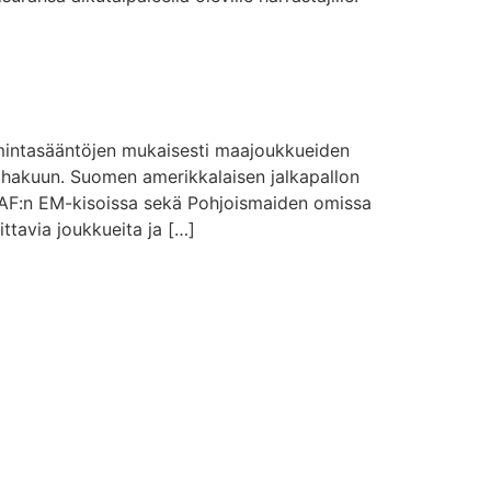
imintasääntöjen mukaisesti maajoukkueiden
 hakuun. Suomen amerikkalaisen jalkapallon
FAF:n EM-kisoissa sekä Pohjoismaiden omissa
ttavia joukkueita ja […]