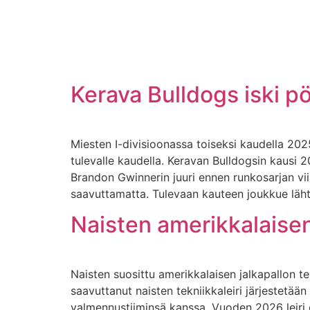
Kerava Bulldogs iski p
Miesten I-divisioonassa toiseksi kaudella 202
tulevalle kaudella. Keravan Bulldogsin kausi 
Brandon Gwinnerin juuri ennen runkosarjan vii
saavuttamatta. Tulevaan kauteen joukkue lähte
Naisten amerikkalaisen
Naisten suosittu amerikkalaisen jalkapallon te
saavuttanut naisten tekniikkaleiri järjeste
valmennustiiminsä kanssa. Vuoden 2026 leiri on 