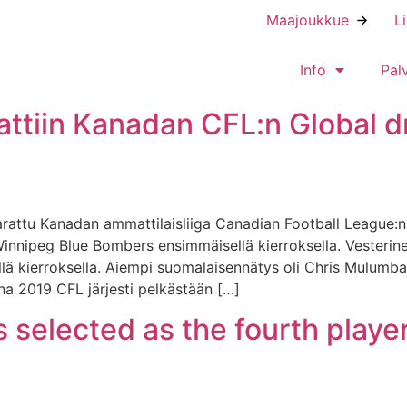
Maajoukkue
L
Info
Pal
ttiin Kanadan CFL:n Global dr
attu Kanadan ammattilaisliiga Canadian Football League:n (
Winnipeg Blue Bombers ensimmäisellä kierroksella. Vesteri
lä kierroksella. Aiempi suomalaisennätys oli Chris Mulumba
nna 2019 CFL järjesti pelkästään […]
selected as the fourth playe