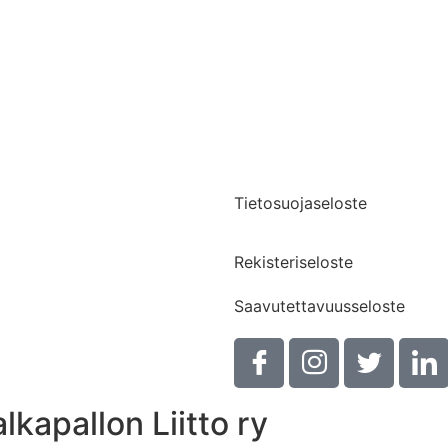
Yhteystiedot
Medialle
Tietosuojaseloste
Rekisteriseloste
Saavutettavuusseloste
kapallon Liitto ry