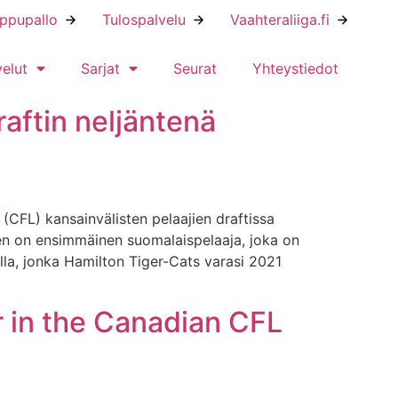
ippupallo
Tulospalvelu
Vaahteraliiga.fi
velut
Sarjat
Seurat
Yhteystiedot
aftin neljäntenä
CFL) kansainvälisten pelaajien draftissa
nen on ensimmäinen suomalaispelaaja, joka on
lla, jonka Hamilton Tiger-Cats varasi 2021
r in the Canadian CFL