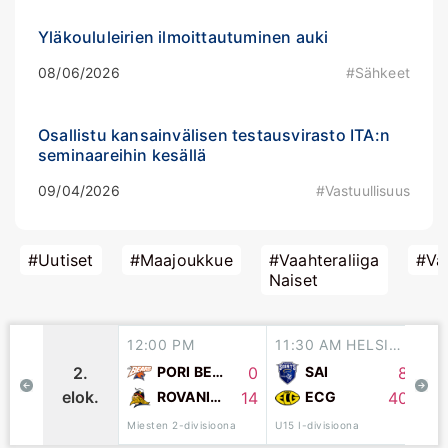
Yläkoululeirien ilmoittautuminen auki
08/06/2026
#Sähkeet
Osallistu kansainvälisen testausvirasto ITA:n
seminaareihin kesällä
09/04/2026
#Vastuullisuus
#Uutiset
#Maajoukkue
#Vaahteraliiga
#Vaa
Naiset
12:00 PM
11:30 AM HELSINKI
11
0
8
2.
PORI BEARS
SAI
elok.
14
40
ROVANIEMI NORDMEN
ECG
Miesten 2-divisioona
SM-v
U15 I-divisioona