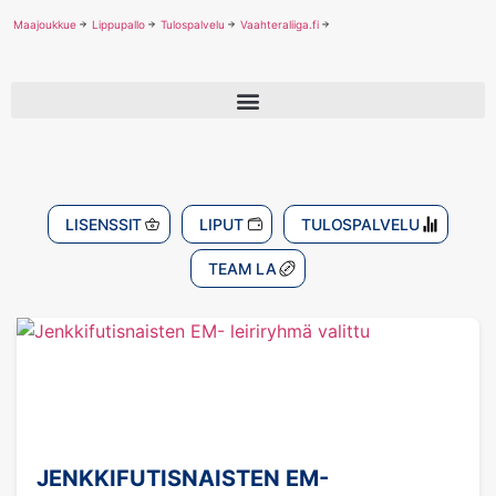
Maajoukkue
Lippupallo
Tulospalvelu
Vaahteraliiga.fi
LISENSSIT
LIPUT
TULOSPALVELU
TEAM LA
JENKKIFUTISNAISTEN EM-