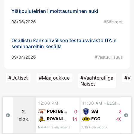
Yläkoululeirien ilmoittautuminen auki
08/06/2026
#Sähkeet
Osallistu kansainvälisen testausvirasto ITA:n
seminaareihin kesällä
09/04/2026
#Vastuullisuus
#Uutiset
#Maajoukkue
#Vaahteraliiga
#Vaa
Naiset
12:00 PM
11:30 AM HELSINKI
11
0
8
2.
PORI BEARS
SAI
elok.
14
40
ROVANIEMI NORDMEN
ECG
Miesten 2-divisioona
SM-v
U15 I-divisioona