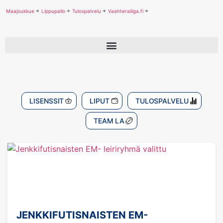
Maajoukkue
Lippupallo
Tulospalvelu
Vaahteraliiga.fi
LISENSSIT
LIPUT
TULOSPALVELU
TEAM LA
JENKKIFUTISNAISTEN EM-