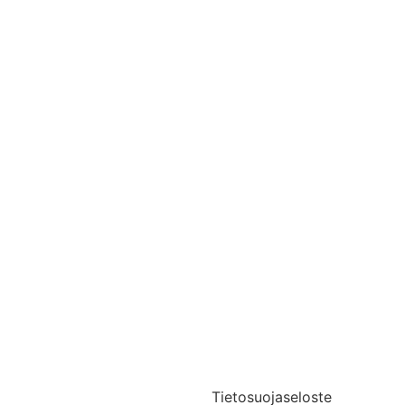
Yhteystiedot
Medialle
Tietosuojaseloste