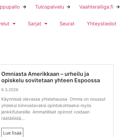
ippupallo
Tulospalvelu
Vaahteraliiga.fi
velut
Sarjat
Seurat
Yhteystiedot
Omniasta Amerikkaan – urheilu ja
opiskelu sovitetaan yhteen Espoossa
6.3.2026
Käynnissä olevassa yhteishaussa Omnia on noussut
yhdeksi kiinnostavaksi opintokohteeksi myös
jenkkifutareille. Ammatilliset opinnot voidaan
räätälöidä...
Lue lisää