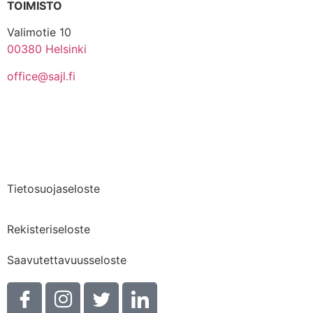
TOIMISTO
Valimotie 10
00380 Helsinki
office@sajl.fi
Yhteystiedot
Medialle
Tietosuojaseloste
Rekisteriseloste
Saavutettavuusseloste