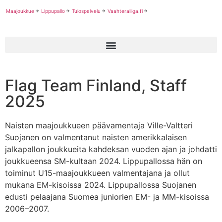
Maajoukkue
Lippupallo
Tulospalvelu
Vaahteraliiga.fi
Flag Team Finland, Staff
2025
Naisten maajoukkueen päävamentaja Ville-Valtteri
Suojanen on valmentanut naisten amerikkalaisen
jalkapallon joukkueita kahdeksan vuoden ajan ja johdatti
joukkueensa SM-kultaan 2024. Lippupallossa hän on
toiminut U15-maajoukkueen valmentajana ja ollut
mukana EM-kisoissa 2024. Lippupallossa Suojanen
edusti pelaajana Suomea juniorien EM- ja MM-kisoissa
2006–2007.