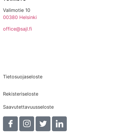
Valimotie 10
00380 Helsinki
office@sajl.fi
Yhteystiedot
Medialle
Tietosuojaseloste
Rekisteriseloste
Saavutettavuusseloste